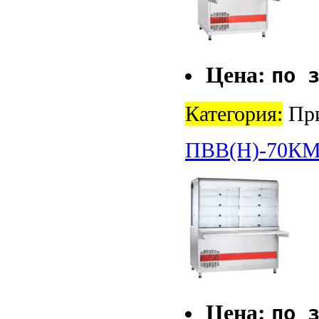
Цена:
по 
Категория:
При
ПВВ(Н)-70КМ
Цена:
по 