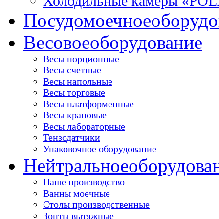
Холодильные камеры «PO
Посудомоечное
оборудо
Весовое
оборудование
Весы порционные
Весы счетные
Весы напольные
Весы торговые
Весы платформенные
Весы крановые
Весы лабораторные
Тензодатчики
Упаковочное оборудование
Нейтральное
оборудова
Наше производство
Ванны моечные
Столы производственные
Зонты вытяжные