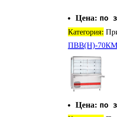
Цена:
по 
Категория:
При
ПВВ(Н)-70КМ
Цена:
по 