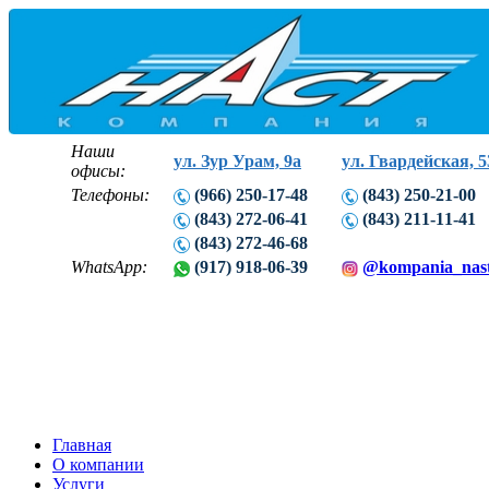
Наши
ул. Зур Урам, 9а
ул. Гвардейская, 5
офисы:
Телефоны:
(966) 250-17-48
(843) 250-21-00
(843) 272-06-41
(843) 211-11-41
(843) 272-46-68
WhatsApp:
(917) 918-06-39
@kompania_nas
Главная
О компании
Услуги