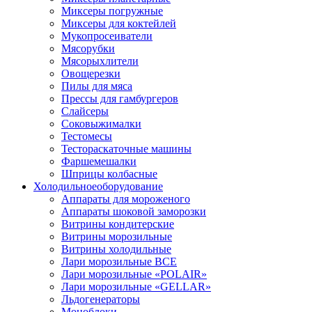
Миксеры погружные
Миксеры для коктейлей
Мукопросеиватели
Мясорубки
Мясорыхлители
Овощерезки
Пилы для мяса
Прессы для гамбургеров
Слайсеры
Соковыжималки
Тестомесы
Тестораскаточные машины
Фаршемешалки
Шприцы колбасные
Холодильное
оборудование
Аппараты для мороженого
Аппараты шоковой заморозки
Витрины кондитерские
Витрины морозильные
Витрины холодильные
Лари морозильные ВСЕ
Лари морозильные «POLAIR»
Лари морозильные «GELLAR»
Льдогенераторы
Моноблоки