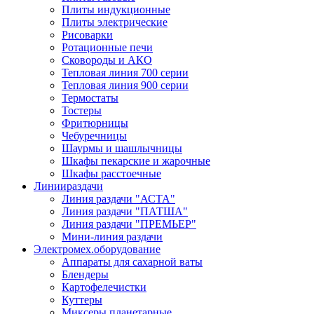
Плиты индукционные
Плиты электрические
Рисоварки
Ротационные печи
Сковороды и АКО
Тепловая линия 700 серии
Тепловая линия 900 серии
Термостаты
Тостеры
Фритюрницы
Чебуречницы
Шаурмы и шашлычницы
Шкафы пекарские и жарочные
Шкафы расстоечные
Линии
раздачи
Линия раздачи "АСТА"
Линия раздачи "ПАТША"
Линия раздачи "ПРЕМЬЕР"
Мини-линия раздачи
Электромех.
оборудование
Аппараты для сахарной ваты
Блендеры
Картофелечистки
Куттеры
Миксеры планетарные