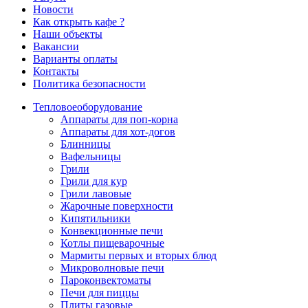
Новости
Как открыть кафе ?
Наши объекты
Вакансии
Варианты оплаты
Контакты
Политика безопасности
Тепловое
оборудование
Аппараты для поп-корна
Аппараты для хот-догов
Блинницы
Вафельницы
Грили
Грили для кур
Грили лавовые
Жарочные поверхности
Кипятильники
Конвекционные печи
Котлы пищеварочные
Мармиты первых и вторых блюд
Микроволновые печи
Пароконвектоматы
Печи для пиццы
Плиты газовые