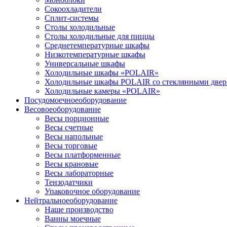
Сокоохладители
Сплит-системы
Столы холодильные
Столы холодильные для пиццы
Среднетемпературные шкафы
Низкотемпературные шкафы
Универсальные шкафы
Холодильные шкафы «POLAIR»
Холодильные шкафы POLAIR со стеклянными две
Холодильные камеры «POLAIR»
Посудомоечное
оборудование
Весовое
оборудование
Весы порционные
Весы счетные
Весы напольные
Весы торговые
Весы платформенные
Весы крановые
Весы лабораторные
Тензодатчики
Упаковочное оборудование
Нейтральное
оборудование
Наше производство
Ванны моечные