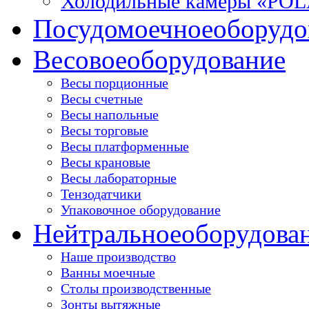
Холодильные камеры «PO
Посудомоечное
оборудо
Весовое
оборудование
Весы порционные
Весы счетные
Весы напольные
Весы торговые
Весы платформенные
Весы крановые
Весы лабораторные
Тензодатчики
Упаковочное оборудование
Нейтральное
оборудова
Наше производство
Ванны моечные
Столы производственные
Зонты вытяжные