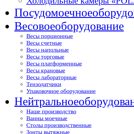
Холодильные камеры «PO
Посудомоечное
оборудо
Весовое
оборудование
Весы порционные
Весы счетные
Весы напольные
Весы торговые
Весы платформенные
Весы крановые
Весы лабораторные
Тензодатчики
Упаковочное оборудование
Нейтральное
оборудова
Наше производство
Ванны моечные
Столы производственные
Зонты вытяжные