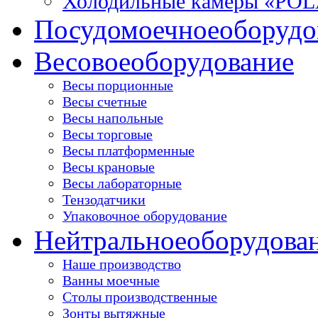
Холодильные камеры «PO
Посудомоечное
оборудо
Весовое
оборудование
Весы порционные
Весы счетные
Весы напольные
Весы торговые
Весы платформенные
Весы крановые
Весы лабораторные
Тензодатчики
Упаковочное оборудование
Нейтральное
оборудова
Наше производство
Ванны моечные
Столы производственные
Зонты вытяжные