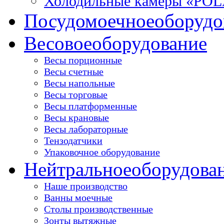
Холодильные камеры «PO
Посудомоечное
оборудо
Весовое
оборудование
Весы порционные
Весы счетные
Весы напольные
Весы торговые
Весы платформенные
Весы крановые
Весы лабораторные
Тензодатчики
Упаковочное оборудование
Нейтральное
оборудова
Наше производство
Ванны моечные
Столы производственные
Зонты вытяжные