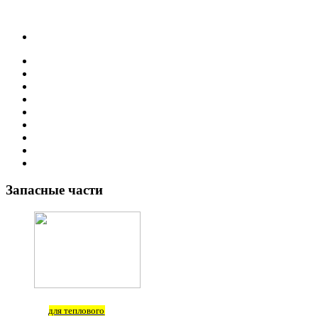
Запасные
части
для теплового