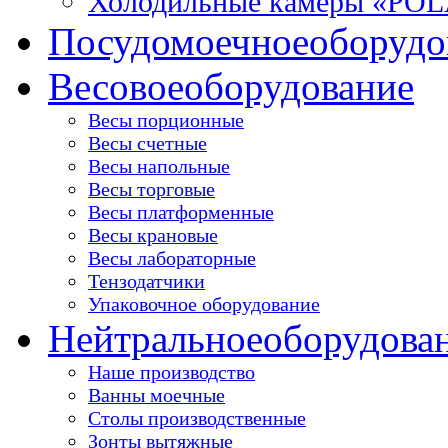
Холодильные камеры «PO
Посудомоечное
оборудо
Весовое
оборудование
Весы порционные
Весы счетные
Весы напольные
Весы торговые
Весы платформенные
Весы крановые
Весы лабораторные
Тензодатчики
Упаковочное оборудование
Нейтральное
оборудова
Наше производство
Ванны моечные
Столы производственные
Зонты вытяжные