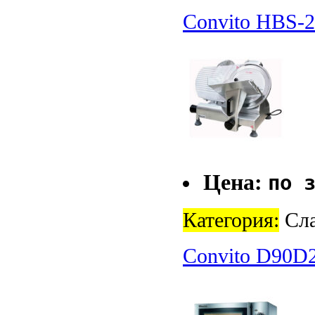
Convito HBS-
Цена:
по 
Категория:
Сла
Convito D90D