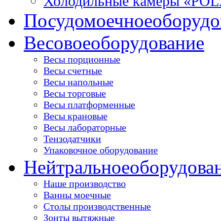
Холодильные камеры «PO
Посудомоечное
оборудо
Весовое
оборудование
Весы порционные
Весы счетные
Весы напольные
Весы торговые
Весы платформенные
Весы крановые
Весы лабораторные
Тензодатчики
Упаковочное оборудование
Нейтральное
оборудова
Наше производство
Ванны моечные
Столы производственные
Зонты вытяжные