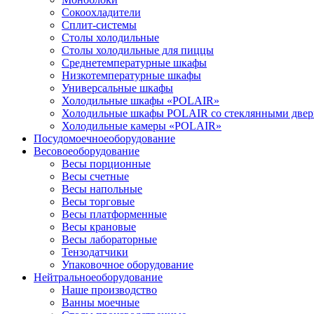
Сокоохладители
Сплит-системы
Столы холодильные
Столы холодильные для пиццы
Среднетемпературные шкафы
Низкотемпературные шкафы
Универсальные шкафы
Холодильные шкафы «POLAIR»
Холодильные шкафы POLAIR со стеклянными две
Холодильные камеры «POLAIR»
Посудомоечное
оборудование
Весовое
оборудование
Весы порционные
Весы счетные
Весы напольные
Весы торговые
Весы платформенные
Весы крановые
Весы лабораторные
Тензодатчики
Упаковочное оборудование
Нейтральное
оборудование
Наше производство
Ванны моечные