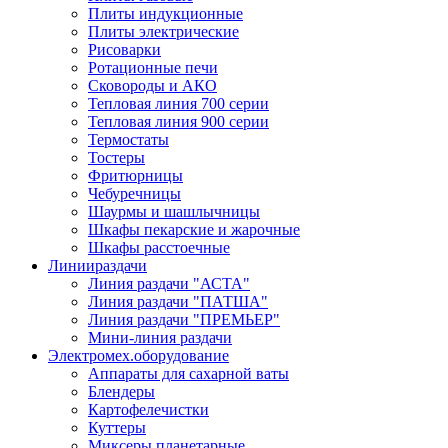
Плиты индукционные
Плиты электрические
Рисоварки
Ротационные печи
Сковороды и АКО
Тепловая линия 700 серии
Тепловая линия 900 серии
Термостаты
Тостеры
Фритюрницы
Чебуречницы
Шаурмы и шашлычницы
Шкафы пекарские и жарочные
Шкафы расстоечные
Линии
раздачи
Линия раздачи "АСТА"
Линия раздачи "ПАТША"
Линия раздачи "ПРЕМЬЕР"
Мини-линия раздачи
Электромех.
оборудование
Аппараты для сахарной ваты
Блендеры
Картофелечистки
Куттеры
Миксеры планетарные