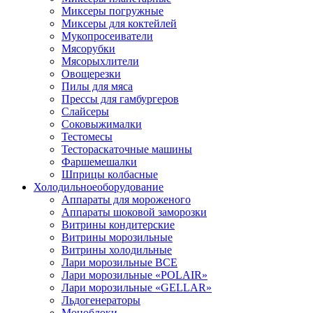
Миксеры погружные
Миксеры для коктейлей
Мукопросеиватели
Мясорубки
Мясорыхлители
Овощерезки
Пилы для мяса
Прессы для гамбургеров
Слайсеры
Соковыжималки
Тестомесы
Тестораскаточные машины
Фаршемешалки
Шприцы колбасные
Холодильное
оборудование
Аппараты для мороженого
Аппараты шоковой заморозки
Витрины кондитерские
Витрины морозильные
Витрины холодильные
Лари морозильные ВСЕ
Лари морозильные «POLAIR»
Лари морозильные «GELLAR»
Льдогенераторы
Моноблоки