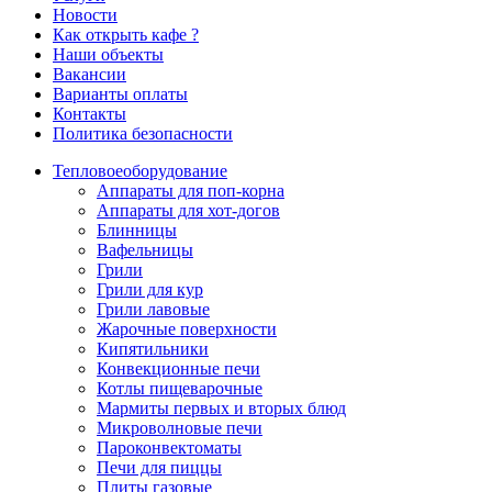
Новости
Как открыть кафе ?
Наши объекты
Вакансии
Варианты оплаты
Контакты
Политика безопасности
Тепловое
оборудование
Аппараты для поп-корна
Аппараты для хот-догов
Блинницы
Вафельницы
Грили
Грили для кур
Грили лавовые
Жарочные поверхности
Кипятильники
Конвекционные печи
Котлы пищеварочные
Мармиты первых и вторых блюд
Микроволновые печи
Пароконвектоматы
Печи для пиццы
Плиты газовые