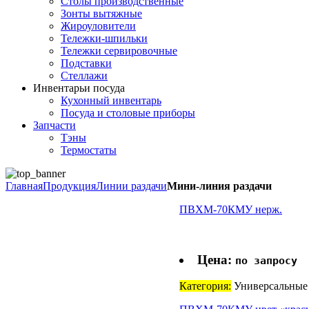
Столы производственные
Зонты вытяжные
Жироуловители
Тележки-шпильки
Тележки сервировочные
Подставки
Стеллажи
Инвентарь
и посуда
Кухонный инвентарь
Посуда и столовые приборы
Запчасти
Тэны
Термостаты
Главная
Продукция
Линии раздачи
Мини-линия раздачи
ПВХМ-70КМУ нерж.
Цена:
по запросу
Категория:
Универсальные