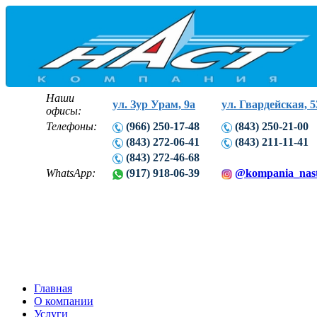
Наши
ул. Зур Урам, 9а
ул. Гвардейская, 5
офисы:
Телефоны:
(966) 250-17-48
(843) 250-21-00
(843) 272-06-41
(843) 211-11-41
(843) 272-46-68
WhatsApp:
(917) 918-06-39
@kompania_nas
Главная
О компании
Услуги