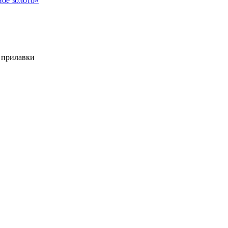
ое золото»
 прилавки