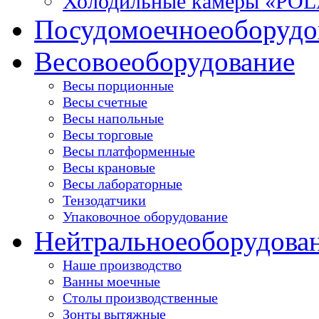
Холодильные камеры «PO
Посудомоечное
оборудо
Весовое
оборудование
Весы порционные
Весы счетные
Весы напольные
Весы торговые
Весы платформенные
Весы крановые
Весы лабораторные
Тензодатчики
Упаковочное оборудование
Нейтральное
оборудова
Наше производство
Ванны моечные
Столы производственные
Зонты вытяжные