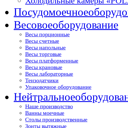
Холодильные камеры «PO
Посудомоечное
оборудо
Весовое
оборудование
Весы порционные
Весы счетные
Весы напольные
Весы торговые
Весы платформенные
Весы крановые
Весы лабораторные
Тензодатчики
Упаковочное оборудование
Нейтральное
оборудова
Наше производство
Ванны моечные
Столы производственные
Зонты вытяжные