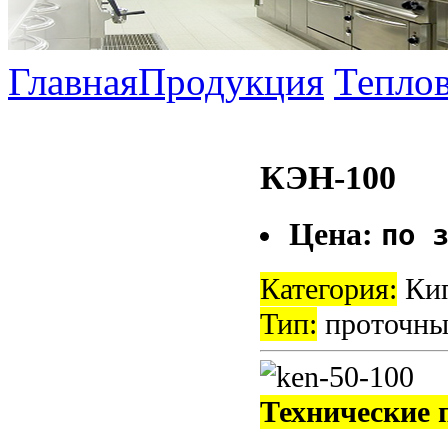
Главная
Продукция
Теплов
КЭН-100
Цена:
по 
Категория:
Кип
Тип:
проточны
Технические 