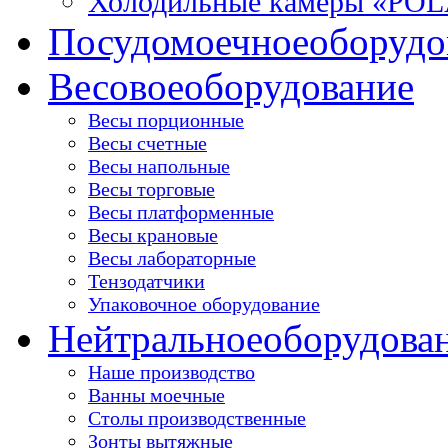
Холодильные камеры «PO
Посудомоечное
оборудо
Весовое
оборудование
Весы порционные
Весы счетные
Весы напольные
Весы торговые
Весы платформенные
Весы крановые
Весы лабораторные
Тензодатчики
Упаковочное оборудование
Нейтральное
оборудова
Наше производство
Ванны моечные
Столы производственные
Зонты вытяжные