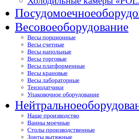
Холодильные камеры «PO
Посудомоечное
оборудо
Весовое
оборудование
Весы порционные
Весы счетные
Весы напольные
Весы торговые
Весы платформенные
Весы крановые
Весы лабораторные
Тензодатчики
Упаковочное оборудование
Нейтральное
оборудова
Наше производство
Ванны моечные
Столы производственные
Зонты вытяжные