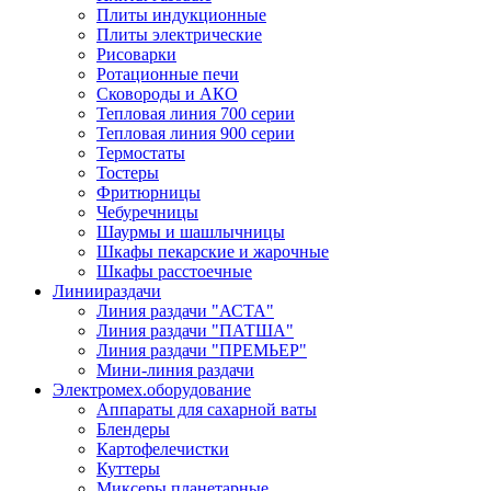
Плиты индукционные
Плиты электрические
Рисоварки
Ротационные печи
Сковороды и АКО
Тепловая линия 700 серии
Тепловая линия 900 серии
Термостаты
Тостеры
Фритюрницы
Чебуречницы
Шаурмы и шашлычницы
Шкафы пекарские и жарочные
Шкафы расстоечные
Линии
раздачи
Линия раздачи "АСТА"
Линия раздачи "ПАТША"
Линия раздачи "ПРЕМЬЕР"
Мини-линия раздачи
Электромех.
оборудование
Аппараты для сахарной ваты
Блендеры
Картофелечистки
Куттеры
Миксеры планетарные