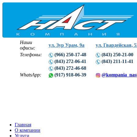
Наши
ул. Зур Урам, 9а
ул. Гвардейская, 5
офисы:
Телефоны:
(966) 250-17-48
(843) 250-21-00
(843) 272-06-41
(843) 211-11-41
(843) 272-46-68
WhatsApp:
(917) 918-06-39
@kompania_nas
Главная
О компании
Услуги