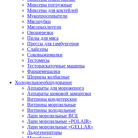
Миксеры погружные
Миксеры для коктейлей
Мукопросеиватели
Мясорубки
Мясорыхлители
Овощерезки
Пилы для мяса
Прессы для гамбургеров
Слайсеры
Соковыжималки
Тестомесы
Тестораскаточные машины
Фаршемешалки
Шприцы колбасные
Холодильное
оборудование
Аппараты для мороженого
Аппараты шоковой заморозки
Витрины кондитерские
Витрины морозильные
Витрины холодильные
Лари морозильные ВСЕ
Лари морозильные «POLAIR»
Лари морозильные «GELLAR»
Льдогенераторы
Моноблоки