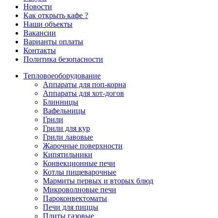
Новости
Как открыть кафе ?
Наши объекты
Вакансии
Варианты оплаты
Контакты
Политика безопасности
Тепловое
оборудование
Аппараты для поп-корна
Аппараты для хот-догов
Блинницы
Вафельницы
Грили
Грили для кур
Грили лавовые
Жарочные поверхности
Кипятильники
Конвекционные печи
Котлы пищеварочные
Мармиты первых и вторых блюд
Микроволновые печи
Пароконвектоматы
Печи для пиццы
Плиты газовые