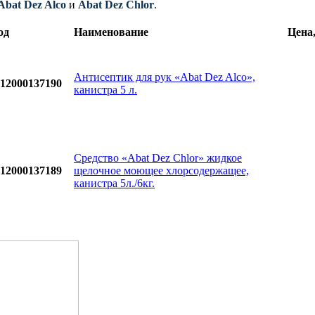
Abat Dez Alco
и
Abat Dez Chlor
.
од
Наименование
Цена,
Антисептик для рук «Abat Dez Alco»,
12000137190
канистра 5 л.
Средство «Abat Dez Chlor» жидкое
12000137189
щелочное моющее хлорсодержащее,
канистра 5л./6кг.