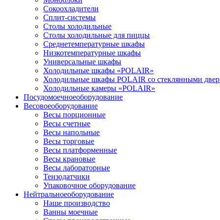
Сокоохладители
Сплит-системы
Столы холодильные
Столы холодильные для пиццы
Среднетемпературные шкафы
Низкотемпературные шкафы
Универсальные шкафы
Холодильные шкафы «POLAIR»
Холодильные шкафы POLAIR со стеклянными две
Холодильные камеры «POLAIR»
Посудомоечное
оборудование
Весовое
оборудование
Весы порционные
Весы счетные
Весы напольные
Весы торговые
Весы платформенные
Весы крановые
Весы лабораторные
Тензодатчики
Упаковочное оборудование
Нейтральное
оборудование
Наше производство
Ванны моечные