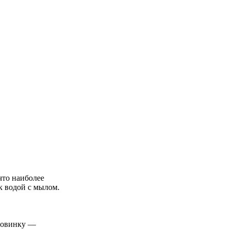
что наиболее
к водой с мылом.
 новинку —