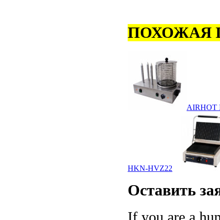
ПОХОЖАЯ 
AIRHOT 
HKN-HVZ22
Оставить
за
If you are a hum