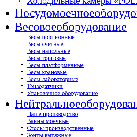
Холодильные камеры «PO
Посудомоечное
оборудо
Весовое
оборудование
Весы порционные
Весы счетные
Весы напольные
Весы торговые
Весы платформенные
Весы крановые
Весы лабораторные
Тензодатчики
Упаковочное оборудование
Нейтральное
оборудова
Наше производство
Ванны моечные
Столы производственные
Зонты вытяжные