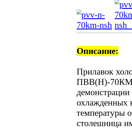
Описание:
Прилавок хол
ПВВ(Н)-70КМ-
демонстрации 
охлажденных н
температуры о
столешница и