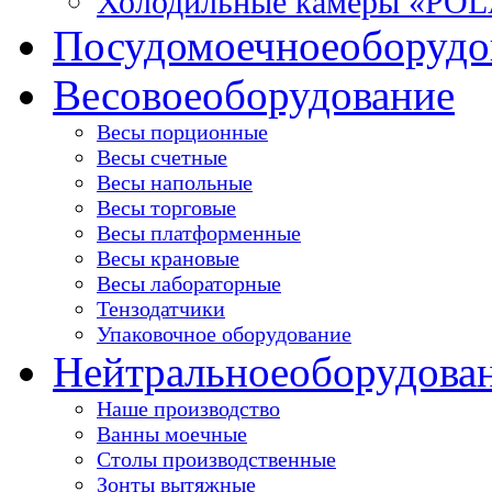
Холодильные камеры «PO
Посудомоечное
оборудо
Весовое
оборудование
Весы порционные
Весы счетные
Весы напольные
Весы торговые
Весы платформенные
Весы крановые
Весы лабораторные
Тензодатчики
Упаковочное оборудование
Нейтральное
оборудова
Наше производство
Ванны моечные
Столы производственные
Зонты вытяжные