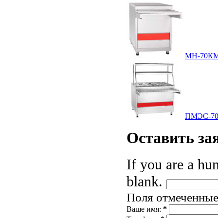
МН-70К
ПМЭС-70
Оставить
за
If you are a hum
blank.
Поля отмеченны
Ваше имя:
*