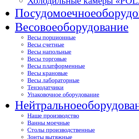
Холодильные камеры «PO
Посудомоечное
оборудо
Весовое
оборудование
Весы порционные
Весы счетные
Весы напольные
Весы торговые
Весы платформенные
Весы крановые
Весы лабораторные
Тензодатчики
Упаковочное оборудование
Нейтральное
оборудова
Наше производство
Ванны моечные
Столы производственные
Зонты вытяжные