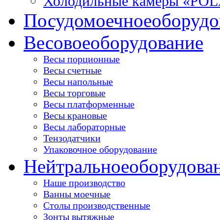
Холодильные камеры «PO
Посудомоечное
оборудо
Весовое
оборудование
Весы порционные
Весы счетные
Весы напольные
Весы торговые
Весы платформенные
Весы крановые
Весы лабораторные
Тензодатчики
Упаковочное оборудование
Нейтральное
оборудова
Наше производство
Ванны моечные
Столы производственные
Зонты вытяжные