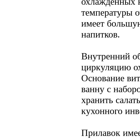
охлажденных н
температуры о
имеет большу
напитков.
Внутренний о
циркуляцию ох
Основание ви
ванну с набор
хранить салат
кухонного инв
Прилавок имее