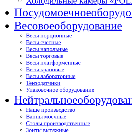
Холодильные камеры «PO
Посудомоечное
оборудо
Весовое
оборудование
Весы порционные
Весы счетные
Весы напольные
Весы торговые
Весы платформенные
Весы крановые
Весы лабораторные
Тензодатчики
Упаковочное оборудование
Нейтральное
оборудова
Наше производство
Ванны моечные
Столы производственные
Зонты вытяжные