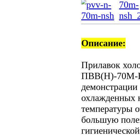
Описание:
Прилавок хол
ПВВ(Н)-70М-Н
демонстрации 
охлажденных н
температуры о
большую полез
гигиенической