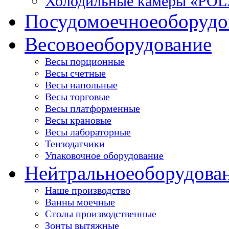
Холодильные камеры «PO
Посудомоечное
оборудо
Весовое
оборудование
Весы порционные
Весы счетные
Весы напольные
Весы торговые
Весы платформенные
Весы крановые
Весы лабораторные
Тензодатчики
Упаковочное оборудование
Нейтральное
оборудова
Наше производство
Ванны моечные
Столы производственные
Зонты вытяжные