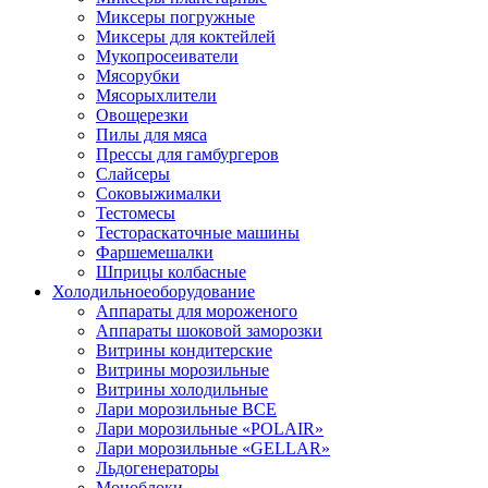
Миксеры погружные
Миксеры для коктейлей
Мукопросеиватели
Мясорубки
Мясорыхлители
Овощерезки
Пилы для мяса
Прессы для гамбургеров
Слайсеры
Соковыжималки
Тестомесы
Тестораскаточные машины
Фаршемешалки
Шприцы колбасные
Холодильное
оборудование
Аппараты для мороженого
Аппараты шоковой заморозки
Витрины кондитерские
Витрины морозильные
Витрины холодильные
Лари морозильные ВСЕ
Лари морозильные «POLAIR»
Лари морозильные «GELLAR»
Льдогенераторы
Моноблоки