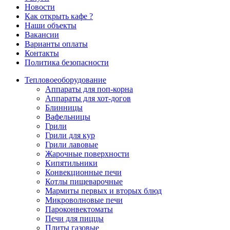
Новости
Как открыть кафе ?
Наши объекты
Вакансии
Варианты оплаты
Контакты
Политика безопасности
Тепловое
оборудование
Аппараты для поп-корна
Аппараты для хот-догов
Блинницы
Вафельницы
Грили
Грили для кур
Грили лавовые
Жарочные поверхности
Кипятильники
Конвекционные печи
Котлы пищеварочные
Мармиты первых и вторых блюд
Микроволновые печи
Пароконвектоматы
Печи для пиццы
Плиты газовые