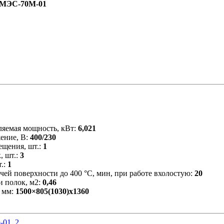
МЭС-70М-01
ляемая мощность, кВт:
6,021
ение, В:
400/230
ещения, шт.:
1
, шт.:
3
т.:
1
чей поверхности до 400 °С, мин, при работе вхолостую:
20
 полок, м2:
0,46
 мм:
1500×805(1030)x1360