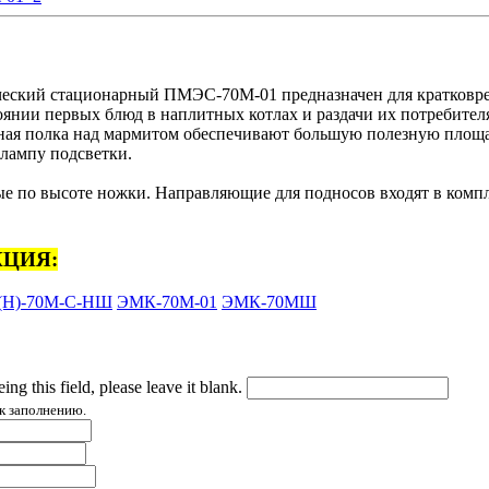
ческий стационарный ПМЭС-70М-01 предназначен для кратковр
оянии первых блюд в наплитных котлах и раздачи их потребител
ая полка над мармитом обеспечивают большую полезную площа
лампу подсветки.
е по высоте ножки. Направляющие для подносов входят в компл
ЦИЯ:
(Н)-70М-С-НШ
ЭМК-70М-01
ЭМК-70МШ
ing this field, please leave it blank.
к заполнению.