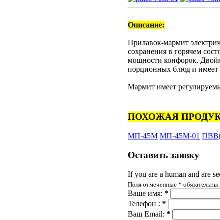
Описание:
Прилавок-мармит электри
сохранения в горячем сост
мощности конфорок. Двойн
порционных блюд и имеет 
Мармит имеет регулируемы
ПОХОЖАЯ ПРОДУК
МП-45М
МП-45М-01
ПВВ
Оставить
заявку
If you are a human and are see
Поля отмеченные
*
обязательны 
Ваше имя:
*
Телефон :
*
Ваш Email:
*