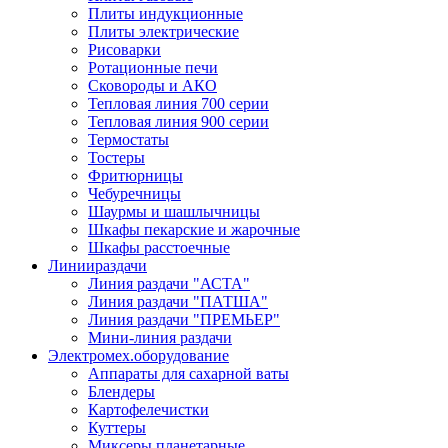
Плиты индукционные
Плиты электрические
Рисоварки
Ротационные печи
Сковороды и АКО
Тепловая линия 700 серии
Тепловая линия 900 серии
Термостаты
Тостеры
Фритюрницы
Чебуречницы
Шаурмы и шашлычницы
Шкафы пекарские и жарочные
Шкафы расстоечные
Линии
раздачи
Линия раздачи "АСТА"
Линия раздачи "ПАТША"
Линия раздачи "ПРЕМЬЕР"
Мини-линия раздачи
Электромех.
оборудование
Аппараты для сахарной ваты
Блендеры
Картофелечистки
Куттеры
Миксеры планетарные