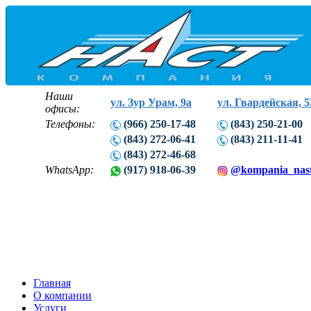
Наши
ул. Зур Урам, 9а
ул. Гвардейская, 5
офисы:
Телефоны:
(966) 250-17-48
(843) 250-21-00
(843) 272-06-41
(843) 211-11-41
(843) 272-46-68
WhatsApp:
(917) 918-06-39
@kompania_nas
Главная
О компании
Услуги