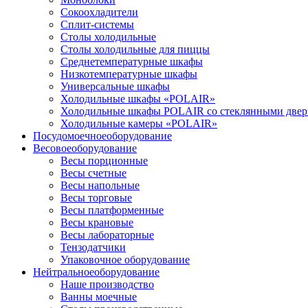
Сокоохладители
Сплит-системы
Столы холодильные
Столы холодильные для пиццы
Среднетемпературные шкафы
Низкотемпературные шкафы
Универсальные шкафы
Холодильные шкафы «POLAIR»
Холодильные шкафы POLAIR со стеклянными две
Холодильные камеры «POLAIR»
Посудомоечное
оборудование
Весовое
оборудование
Весы порционные
Весы счетные
Весы напольные
Весы торговые
Весы платформенные
Весы крановые
Весы лабораторные
Тензодатчики
Упаковочное оборудование
Нейтральное
оборудование
Наше производство
Ванны моечные