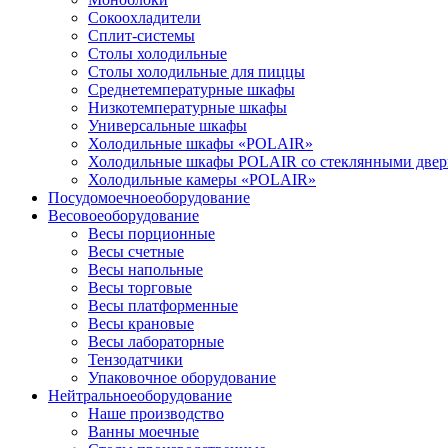
Сокоохладители
Сплит-системы
Столы холодильные
Столы холодильные для пиццы
Среднетемпературные шкафы
Низкотемпературные шкафы
Универсальные шкафы
Холодильные шкафы «POLAIR»
Холодильные шкафы POLAIR со стеклянными две
Холодильные камеры «POLAIR»
Посудомоечное
оборудование
Весовое
оборудование
Весы порционные
Весы счетные
Весы напольные
Весы торговые
Весы платформенные
Весы крановые
Весы лабораторные
Тензодатчики
Упаковочное оборудование
Нейтральное
оборудование
Наше производство
Ванны моечные