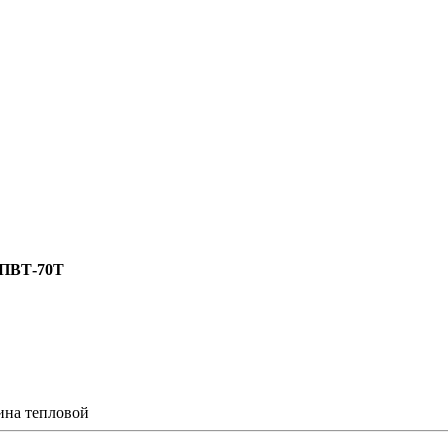
ПВТ-70Т
ина тепловой