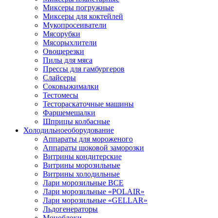
Миксеры погружные
Миксеры для коктейлей
Мукопросеиватели
Мясорубки
Мясорыхлители
Овощерезки
Пилы для мяса
Прессы для гамбургеров
Слайсеры
Соковыжималки
Тестомесы
Тестораскаточные машины
Фаршемешалки
Шприцы колбасные
Холодильное
оборудование
Аппараты для мороженого
Аппараты шоковой заморозки
Витрины кондитерские
Витрины морозильные
Витрины холодильные
Лари морозильные ВСЕ
Лари морозильные «POLAIR»
Лари морозильные «GELLAR»
Льдогенераторы
Моноблоки