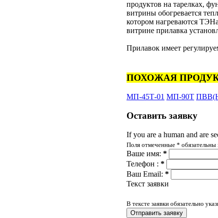
продуктов на тарелках, фу
витрины обогревается теп
котором нагреваются ТЭНа
витрине прилавка установ
Прилавок имеет регулируе
ПОХОЖАЯ ПРОДУК
МП-45Т-01
МП-90Т
ПВВ(Н
Оставить
заявку
If you are a human and are see
Поля отмеченные
*
обязательны 
Ваше имя:
*
Телефон :
*
Ваш Email:
*
Текст заявки
В тексте заявки обязательно ука