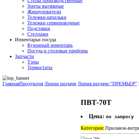
Столы производственные
Зонты вытяжные
Жироуловители
Тележки-шпильки
Тележки сервировочные
Подставки
Стеллажи
Инвентарь
и посуда
Кухонный инвентарь
Посуда и столовые приборы
Запчасти
Тэны
Термостаты
Главная
Продукция
Линии раздачи
Линия раздачи "ПРЕМЬЕР"
ПВТ-70Т
Цена:
по запросу
Категория:
Прилавок-витр