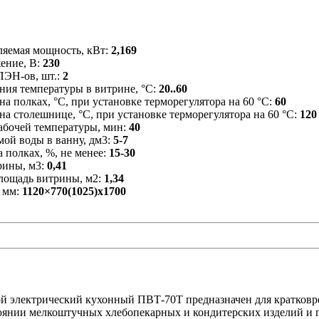
ляемая мощность, кВт:
2,169
ение, В:
230
ПЭН-ов, шт.:
2
ния температуры в витрине, °С:
20..60
на полках, °С, при установке терморегулятора на 60 °С:
60
на столешнице, °С, при установке терморегулятора на 60 °С:
120
рабочей температуры, мин:
40
мой воды в ванну, дм3:
5-7
 полках, %, не менее:
15-30
рины, м3:
0,41
лощадь витрины, м2:
1,34
 мм:
1120×770(1025)x1700
й электрический кухонный ПВТ-70Т предназначен для кратков
тоянии мелкоштучных хлебопекарных и кондитерских изделий и