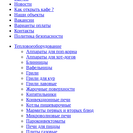
Новости
Как открыть кафе ?
Наши объекты
Вакансии
Варианты оплаты
Контакты
Политика безопасности
Тепловое
оборудование
Аппараты для поп-корна
Аппараты для хот-догов
Блинницы
Вафельницы
Грили
Грили для кур
Грили лавовые
Жарочные поверхности
Кипятильники
Конвекционные печи
Котлы пищеварочные
Мармиты первых и вторых блюд
Микроволновые печи
Пароконвектоматы
Печи для пиццы
Плиты газовые