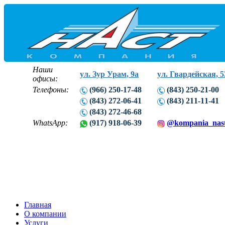
Наши
ул. Зур Урам, 9а
ул. Гвардейская, 5
офисы:
Телефоны:
(966) 250-17-48
(843) 250-21-00
(843) 272-06-41
(843) 211-11-41
(843) 272-46-68
WhatsApp:
(917) 918-06-39
@kompania_nas
Главная
О компании
Услуги