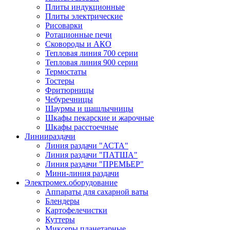
Плиты индукционные
Плиты электрические
Рисоварки
Ротационные печи
Сковороды и АКО
Тепловая линия 700 серии
Тепловая линия 900 серии
Термостаты
Тостеры
Фритюрницы
Чебуречницы
Шаурмы и шашлычницы
Шкафы пекарские и жарочные
Шкафы расстоечные
Линии
раздачи
Линия раздачи "АСТА"
Линия раздачи "ПАТША"
Линия раздачи "ПРЕМЬЕР"
Мини-линия раздачи
Электромех.
оборудование
Аппараты для сахарной ваты
Блендеры
Картофелечистки
Куттеры
Миксеры планетарные