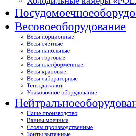
Холодильные камеры «PO
Посудомоечное
оборудо
Весовое
оборудование
Весы порционные
Весы счетные
Весы напольные
Весы торговые
Весы платформенные
Весы крановые
Весы лабораторные
Тензодатчики
Упаковочное оборудование
Нейтральное
оборудова
Наше производство
Ванны моечные
Столы производственные
Зонты вытяжные