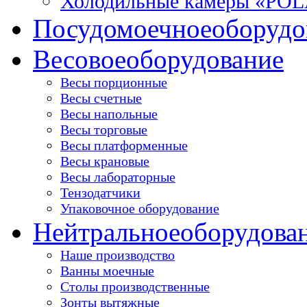
Холодильные камеры «PO
Посудомоечное
оборудо
Весовое
оборудование
Весы порционные
Весы счетные
Весы напольные
Весы торговые
Весы платформенные
Весы крановые
Весы лабораторные
Тензодатчики
Упаковочное оборудование
Нейтральное
оборудова
Наше производство
Ванны моечные
Столы производственные
Зонты вытяжные