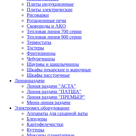
Плиты индукционные
Плиты электрические
Рисоварки
Ротационные печи
Сковороды и АКО
Тепловая линия 700 серии
Тепловая линия 900 серии
Термостаты
Тостеры
Фритюрницы
Чебуречницы
Шаурмы и шашлычницы
Шкафы пекарские и жарочные
Шкафы расстоечные
Линии
раздачи
Линия раздачи "АСТА"
Линия раздачи "ПАТША"
Линия раздачи "ПРЕМЬЕР"
Мини-линия раздачи
Электромех.
оборудование
Аппараты для сахарной ваты
Блендеры
Картофелечистки
Куттеры
Миксеры планетарные