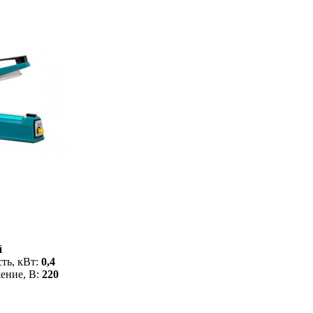
й
ть, кВт:
0,4
ение, В:
220