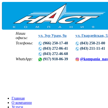
Наши
ул. Зур Урам, 9а
ул. Гвардейская, 5
офисы:
Телефоны:
(966) 250-17-48
(843) 250-21-00
(843) 272-06-41
(843) 211-11-41
(843) 272-46-68
WhatsApp:
(917) 918-06-39
@kompania_nas
Главная
О компании
Услуги