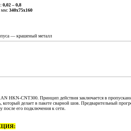
м:
0,02 – 0,8
 мм:
340x75x160
рпуса — крашеный металл
N HKN-CNT300. Принцип действия заключается в пропускани
ь, который делает в пакете сварной шов. Предварительный прогре
зу после его подключения к сети.
ЦИЯ: