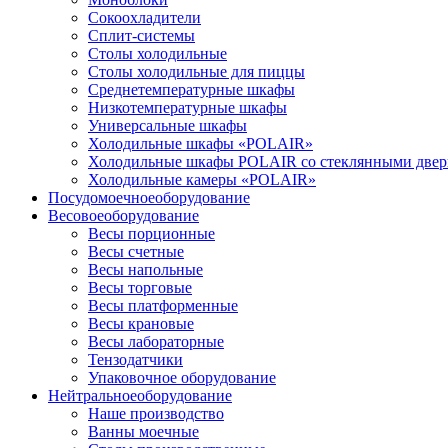
Сокоохладители
Сплит-системы
Столы холодильные
Столы холодильные для пиццы
Среднетемпературные шкафы
Низкотемпературные шкафы
Универсальные шкафы
Холодильные шкафы «POLAIR»
Холодильные шкафы POLAIR со стеклянными две
Холодильные камеры «POLAIR»
Посудомоечное
оборудование
Весовое
оборудование
Весы порционные
Весы счетные
Весы напольные
Весы торговые
Весы платформенные
Весы крановые
Весы лабораторные
Тензодатчики
Упаковочное оборудование
Нейтральное
оборудование
Наше производство
Ванны моечные