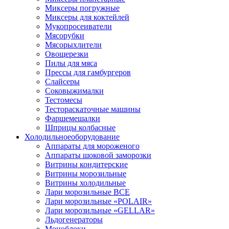
Миксеры погружные
Миксеры для коктейлей
Мукопросеиватели
Мясорубки
Мясорыхлители
Овощерезки
Пилы для мяса
Прессы для гамбургеров
Слайсеры
Соковыжималки
Тестомесы
Тестораскаточные машины
Фаршемешалки
Шприцы колбасные
Холодильное
оборудование
Аппараты для мороженого
Аппараты шоковой заморозки
Витрины кондитерские
Витрины морозильные
Витрины холодильные
Лари морозильные ВСЕ
Лари морозильные «POLAIR»
Лари морозильные «GELLAR»
Льдогенераторы
Моноблоки