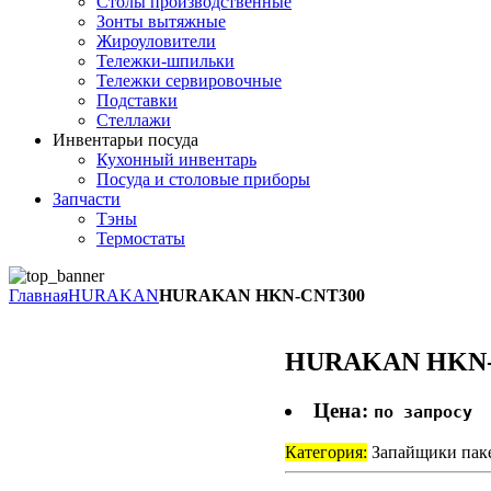
Столы производственные
Зонты вытяжные
Жироуловители
Тележки-шпильки
Тележки сервировочные
Подставки
Стеллажи
Инвентарь
и посуда
Кухонный инвентарь
Посуда и столовые приборы
Запчасти
Тэны
Термостаты
Главная
HURAKAN
HURAKAN HKN-CNT300
HURAKAN HKN-
Цена:
по запросу
Категория:
Запайщики пак