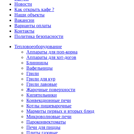
Новости
Как открыть кафе ?
Наши объекты
Вакансии
Варианты оплаты
Контакты
Политика безопасности
Тепловое
оборудование
Аппараты для поп-корна
Аппараты для хот-догов
Блинницы
Вафельницы
Грили
Грили для кур
Грили лавовые
Жарочные поверхности
Кипятильники
Конвекционные печи
Котлы пищеварочные
Мармиты первых и вторых блюд
Микроволновые печи
Пароконвектоматы
Печи для пиццы
Плиты газовые