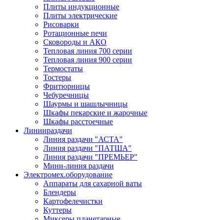
Плиты индукционные
Плиты электрические
Рисоварки
Ротационные печи
Сковороды и АКО
Тепловая линия 700 серии
Тепловая линия 900 серии
Термостаты
Тостеры
Фритюрницы
Чебуречницы
Шаурмы и шашлычницы
Шкафы пекарские и жарочные
Шкафы расстоечные
Линии
раздачи
Линия раздачи "АСТА"
Линия раздачи "ПАТША"
Линия раздачи "ПРЕМЬЕР"
Мини-линия раздачи
Электромех.
оборудование
Аппараты для сахарной ваты
Блендеры
Картофелечистки
Куттеры
Миксеры планетарные