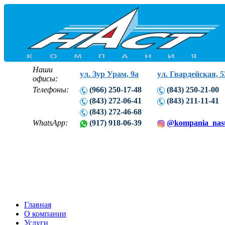
Наши
ул. Зур Урам, 9а
ул. Гвардейская, 5
офисы:
Телефоны:
(966) 250-17-48
(843) 250-21-00
(843) 272-06-41
(843) 211-11-41
(843) 272-46-68
WhatsApp:
(917) 918-06-39
@kompania_nas
Главная
О компании
Услуги