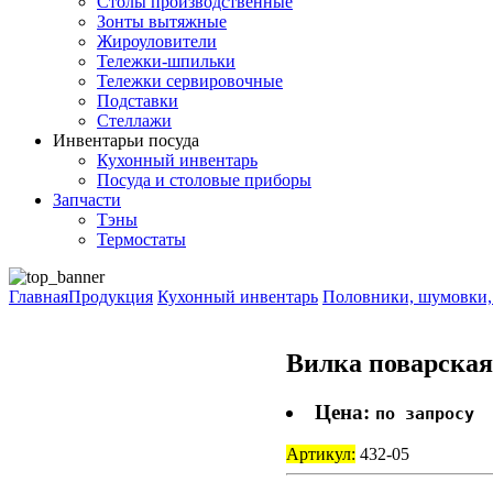
Столы производственные
Зонты вытяжные
Жироуловители
Тележки-шпильки
Тележки сервировочные
Подставки
Стеллажи
Инвентарь
и посуда
Кухонный инвентарь
Посуда и столовые приборы
Запчасти
Тэны
Термостаты
Главная
Продукция
Кухонный инвентарь
Половники, шумовки,
Вилка поварская
Цена:
по запросу
Артикул:
432-05