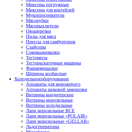
Миксеры погружные
Миксеры для коктейлей
Мукопросеиватели
Мясорубки
Мясорыхлители
Овощерезки
Пилы для мяса
Прессы для гамбургеров
Слайсеры
Соковыжималки
Тестомесы
Тестораскаточные машины
Фаршемешалки
Шприцы колбасные
Холодильное
оборудование
Аппараты для мороженого
Аппараты шоковой заморозки
Витрины кондитерские
Витрины морозильные
Витрины холодильные
Лари морозильные ВСЕ
Лари морозильные «POLAIR»
Лари морозильные «GELLAR»
Льдогенераторы
Моноблоки