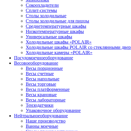
Сокоохладители
Сплит-системы
Столы холодильные
Столы холодильные для пиццы
Среднетемпературные шкафы
Низкотемпературные шкафы
Универсальные шкафы
Холодильные шкафы «POLAIR»
Холодильные шкафы POLAIR со стеклянными две
Холодильные камеры «POLAIR»
Посудомоечное
оборудование
Весовое
оборудование
Весы порционные
Весы счетные
Весы напольные
Весы торговые
Весы платформенные
Весы крановые
Весы лабораторные
Тензодатчики
Упаковочное оборудование
Нейтральное
оборудование
Наше производство
Ванны моечные