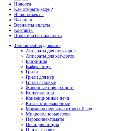
Новости
Как открыть кафе ?
Наши объекты
Вакансии
Варианты оплаты
Контакты
Политика безопасности
Тепловое
оборудование
Аппараты для поп-корна
Аппараты для хот-догов
Блинницы
Вафельницы
Грили
Грили для кур
Грили лавовые
Жарочные поверхности
Кипятильники
Конвекционные печи
Котлы пищеварочные
Мармиты первых и вторых блюд
Микроволновые печи
Пароконвектоматы
Печи для пиццы
Плиты газовые