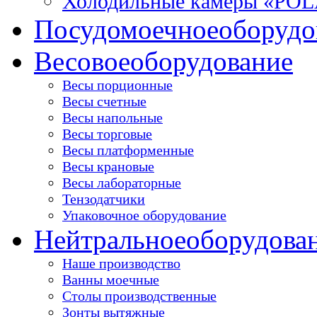
Холодильные камеры «PO
Посудомоечное
оборудо
Весовое
оборудование
Весы порционные
Весы счетные
Весы напольные
Весы торговые
Весы платформенные
Весы крановые
Весы лабораторные
Тензодатчики
Упаковочное оборудование
Нейтральное
оборудова
Наше производство
Ванны моечные
Столы производственные
Зонты вытяжные