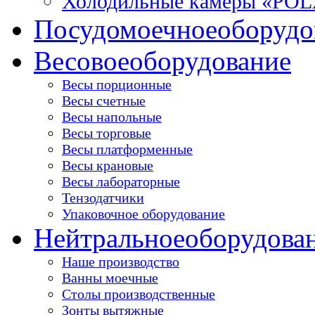
Холодильные камеры «PO
Посудомоечное
оборудо
Весовое
оборудование
Весы порционные
Весы счетные
Весы напольные
Весы торговые
Весы платформенные
Весы крановые
Весы лабораторные
Тензодатчики
Упаковочное оборудование
Нейтральное
оборудова
Наше производство
Ванны моечные
Столы производственные
Зонты вытяжные