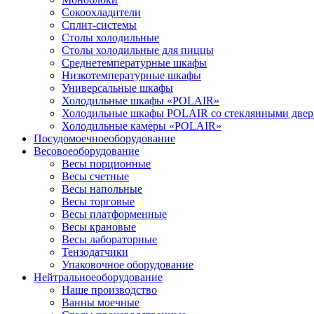
Сокоохладители
Сплит-системы
Столы холодильные
Столы холодильные для пиццы
Среднетемпературные шкафы
Низкотемпературные шкафы
Универсальные шкафы
Холодильные шкафы «POLAIR»
Холодильные шкафы POLAIR со стеклянными две
Холодильные камеры «POLAIR»
Посудомоечное
оборудование
Весовое
оборудование
Весы порционные
Весы счетные
Весы напольные
Весы торговые
Весы платформенные
Весы крановые
Весы лабораторные
Тензодатчики
Упаковочное оборудование
Нейтральное
оборудование
Наше производство
Ванны моечные