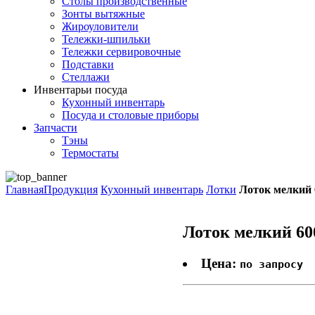
Столы производственные
Зонты вытяжные
Жироуловители
Тележки-шпильки
Тележки сервировочные
Подставки
Стеллажи
Инвентарь
и посуда
Кухонный инвентарь
Посуда и столовые приборы
Запчасти
Тэны
Термостаты
Главная
Продукция
Кухонный инвентарь
Лотки
Лоток мелкий 
Лоток мелкий 60
Цена:
по запросу