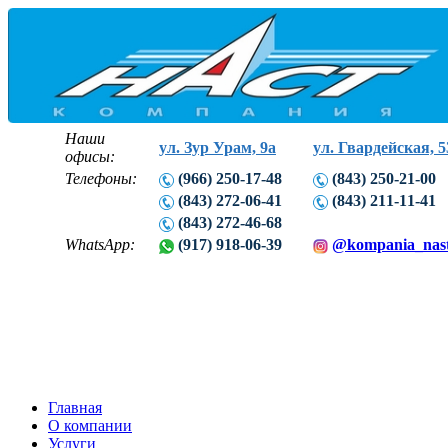
Наши
ул. Зур Урам, 9а
ул. Гвардейская, 5
офисы:
Телефоны:
(966) 250-17-48
(843) 250-21-00
(843) 272-06-41
(843) 211-11-41
(843) 272-46-68
WhatsApp:
(917) 918-06-39
@kompania_nas
Главная
О компании
Услуги