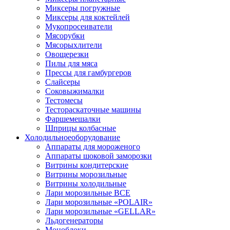
Миксеры погружные
Миксеры для коктейлей
Мукопросеиватели
Мясорубки
Мясорыхлители
Овощерезки
Пилы для мяса
Прессы для гамбургеров
Слайсеры
Соковыжималки
Тестомесы
Тестораскаточные машины
Фаршемешалки
Шприцы колбасные
Холодильное
оборудование
Аппараты для мороженого
Аппараты шоковой заморозки
Витрины кондитерские
Витрины морозильные
Витрины холодильные
Лари морозильные ВСЕ
Лари морозильные «POLAIR»
Лари морозильные «GELLAR»
Льдогенераторы
Моноблоки