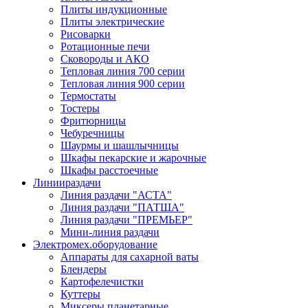
Плиты индукционные
Плиты электрические
Рисоварки
Ротационные печи
Сковороды и АКО
Тепловая линия 700 серии
Тепловая линия 900 серии
Термостаты
Тостеры
Фритюрницы
Чебуречницы
Шаурмы и шашлычницы
Шкафы пекарские и жарочные
Шкафы расстоечные
Линии
раздачи
Линия раздачи "АСТА"
Линия раздачи "ПАТША"
Линия раздачи "ПРЕМЬЕР"
Мини-линия раздачи
Электромех.
оборудование
Аппараты для сахарной ваты
Блендеры
Картофелечистки
Куттеры
Миксеры планетарные