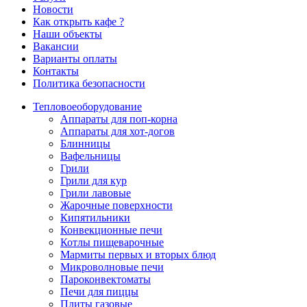
Новости
Как открыть кафе ?
Наши объекты
Вакансии
Варианты оплаты
Контакты
Политика безопасности
Тепловое
оборудование
Аппараты для поп-корна
Аппараты для хот-догов
Блинницы
Вафельницы
Грили
Грили для кур
Грили лавовые
Жарочные поверхности
Кипятильники
Конвекционные печи
Котлы пищеварочные
Мармиты первых и вторых блюд
Микроволновые печи
Пароконвектоматы
Печи для пиццы
Плиты газовые