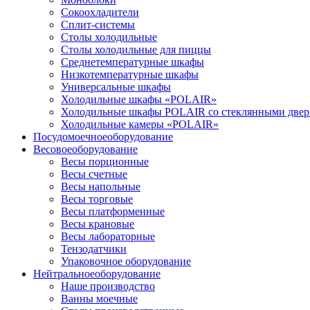
Сокоохладители
Сплит-системы
Столы холодильные
Столы холодильные для пиццы
Среднетемпературные шкафы
Низкотемпературные шкафы
Универсальные шкафы
Холодильные шкафы «POLAIR»
Холодильные шкафы POLAIR со стеклянными две
Холодильные камеры «POLAIR»
Посудомоечное
оборудование
Весовое
оборудование
Весы порционные
Весы счетные
Весы напольные
Весы торговые
Весы платформенные
Весы крановые
Весы лабораторные
Тензодатчики
Упаковочное оборудование
Нейтральное
оборудование
Наше производство
Ванны моечные