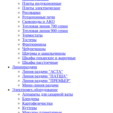
Плиты индукционные
Плиты электрические
Рисоварки
Ротационные печи
Сковороды и АКО
Тепловая линия 700 серии
Тепловая линия 900 серии
Термостаты
Тостеры
Фритюрницы
Чебуречницы
Шаурмы и шашлычницы
Шкафы пекарские и жарочные
Шкафы расстоечные
Линии
раздачи
Линия раздачи "АСТА"
Линия раздачи "ПАТША"
Линия раздачи "ПРЕМЬЕР"
Мини-линия раздачи
Электромех.
оборудование
Аппараты для сахарной ваты
Блендеры
Картофелечистки
Куттеры
Миксеры планетарные