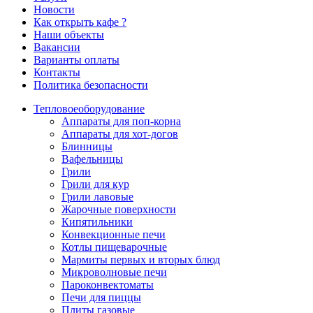
Новости
Как открыть кафе ?
Наши объекты
Вакансии
Варианты оплаты
Контакты
Политика безопасности
Тепловое
оборудование
Аппараты для поп-корна
Аппараты для хот-догов
Блинницы
Вафельницы
Грили
Грили для кур
Грили лавовые
Жарочные поверхности
Кипятильники
Конвекционные печи
Котлы пищеварочные
Мармиты первых и вторых блюд
Микроволновые печи
Пароконвектоматы
Печи для пиццы
Плиты газовые