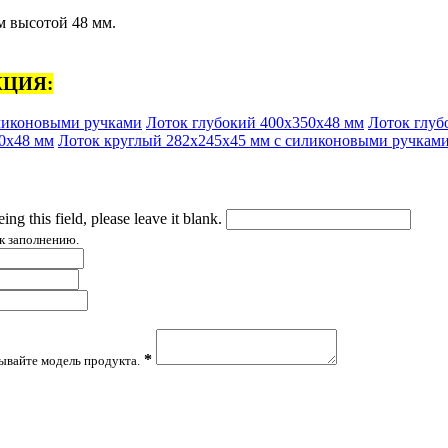
м высотой 48 мм.
ЦИЯ:
иликоновыми ручками
Лоток глубокий 400х350х48 мм
Лоток глуб
0х48 мм
Лоток круглый 282х245х45 мм с силиконовыми ручкам
ing this field, please leave it blank.
к заполнению.
*
зывайте модель продукта.