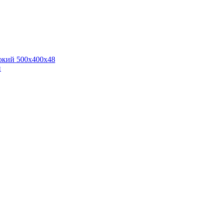
окий 500х400х48
и