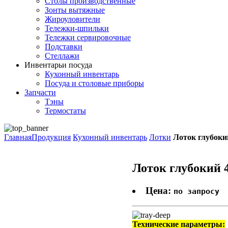
Столы производственные
Зонты вытяжные
Жироуловители
Тележки-шпильки
Тележки сервировочные
Подставки
Стеллажи
Инвентарь
и посуда
Кухонный инвентарь
Посуда и столовые приборы
Запчасти
Тэны
Термостаты
Главная
Продукция
Кухонный инвентарь
Лотки
Лоток глубоки
Лоток глубокий 
Цена:
по запросу
Технические параметры: