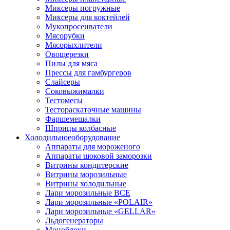
Миксеры погружные
Миксеры для коктейлей
Мукопросеиватели
Мясорубки
Мясорыхлители
Овощерезки
Пилы для мяса
Прессы для гамбургеров
Слайсеры
Соковыжималки
Тестомесы
Тестораскаточные машины
Фаршемешалки
Шприцы колбасные
Холодильное
оборудование
Аппараты для мороженого
Аппараты шоковой заморозки
Витрины кондитерские
Витрины морозильные
Витрины холодильные
Лари морозильные ВСЕ
Лари морозильные «POLAIR»
Лари морозильные «GELLAR»
Льдогенераторы
Моноблоки