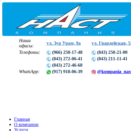
Наши
ул. Зур Урам, 9а
ул. Гвардейская, 5
офисы:
Телефоны:
(966) 250-17-48
(843) 250-21-00
(843) 272-06-41
(843) 211-11-41
(843) 272-46-68
WhatsApp:
(917) 918-06-39
@kompania_nas
Главная
О компании
Услуги