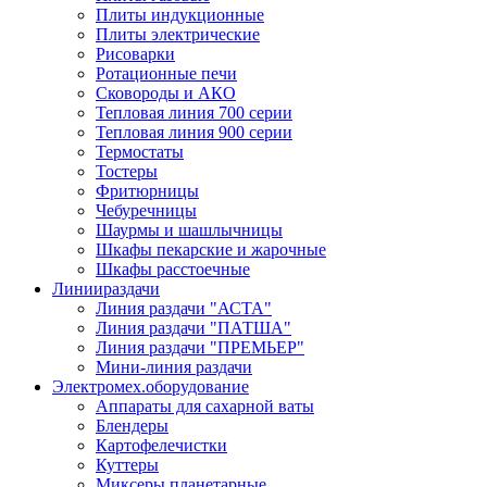
Плиты индукционные
Плиты электрические
Рисоварки
Ротационные печи
Сковороды и АКО
Тепловая линия 700 серии
Тепловая линия 900 серии
Термостаты
Тостеры
Фритюрницы
Чебуречницы
Шаурмы и шашлычницы
Шкафы пекарские и жарочные
Шкафы расстоечные
Линии
раздачи
Линия раздачи "АСТА"
Линия раздачи "ПАТША"
Линия раздачи "ПРЕМЬЕР"
Мини-линия раздачи
Электромех.
оборудование
Аппараты для сахарной ваты
Блендеры
Картофелечистки
Куттеры
Миксеры планетарные