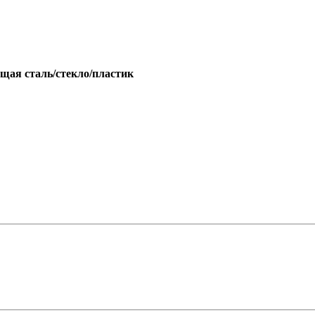
щая сталь/стекло/пластик