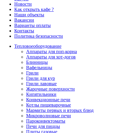
Новости
Как открыть кафе ?
Наши объекты
Вакансии
Варианты оплаты
Контакты
Политика безопасности
Тепловое
оборудование
Аппараты для поп-корна
Аппараты для хот-догов
Блинницы
Вафельницы
Грили
Грили для кур
Грили лавовые
Жарочные поверхности
Кипятильники
Конвекционные печи
Котлы пищеварочные
Мармиты первых и вторых блюд
Микроволновые печи
Пароконвектоматы
Печи для пиццы
Плиты газовые