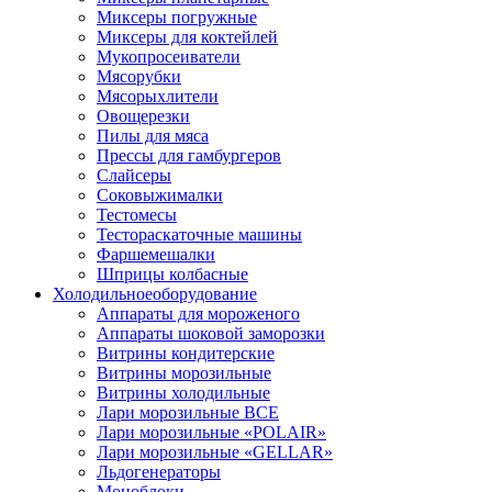
Миксеры погружные
Миксеры для коктейлей
Мукопросеиватели
Мясорубки
Мясорыхлители
Овощерезки
Пилы для мяса
Прессы для гамбургеров
Слайсеры
Соковыжималки
Тестомесы
Тестораскаточные машины
Фаршемешалки
Шприцы колбасные
Холодильное
оборудование
Аппараты для мороженого
Аппараты шоковой заморозки
Витрины кондитерские
Витрины морозильные
Витрины холодильные
Лари морозильные ВСЕ
Лари морозильные «POLAIR»
Лари морозильные «GELLAR»
Льдогенераторы
Моноблоки