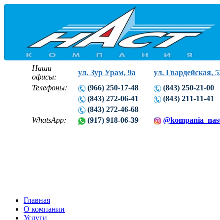
Наши
ул. Зур Урам, 9а
ул. Гвардейская, 5
офисы:
Телефоны:
(966) 250-17-48
(843) 250-21-00
(843) 272-06-41
(843) 211-11-41
(843) 272-46-68
WhatsApp:
(917) 918-06-39
@kompania_nas
Главная
О компании
Услуги