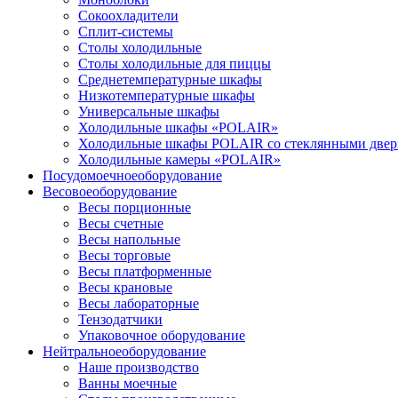
Сокоохладители
Сплит-системы
Столы холодильные
Столы холодильные для пиццы
Среднетемпературные шкафы
Низкотемпературные шкафы
Универсальные шкафы
Холодильные шкафы «POLAIR»
Холодильные шкафы POLAIR со стеклянными две
Холодильные камеры «POLAIR»
Посудомоечное
оборудование
Весовое
оборудование
Весы порционные
Весы счетные
Весы напольные
Весы торговые
Весы платформенные
Весы крановые
Весы лабораторные
Тензодатчики
Упаковочное оборудование
Нейтральное
оборудование
Наше производство
Ванны моечные