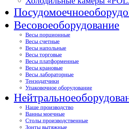
Холодильные камеры «PO
Посудомоечное
оборудо
Весовое
оборудование
Весы порционные
Весы счетные
Весы напольные
Весы торговые
Весы платформенные
Весы крановые
Весы лабораторные
Тензодатчики
Упаковочное оборудование
Нейтральное
оборудова
Наше производство
Ванны моечные
Столы производственные
Зонты вытяжные