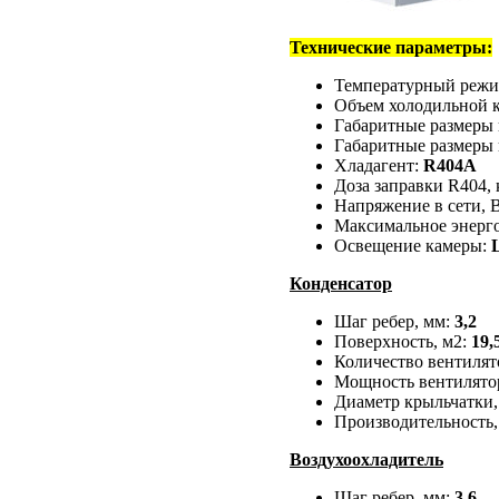
Технические параметры:
Температурный режи
Объем холодильной 
Габаритные размеры 
Габаритные размеры 
Хладагент:
R404A
Доза заправки R404, 
Напряжение в сети, 
Maксимальное энерго
Освещение камеры:
Конденсатор
Шаг ребер, мм:
3,2
Поверхность, м2:
19,
Количество вентилят
Мощность вентилятор
Диаметр крыльчатки,
Производительность,
Воздухоохладитель
Шаг ребер, мм:
3,6