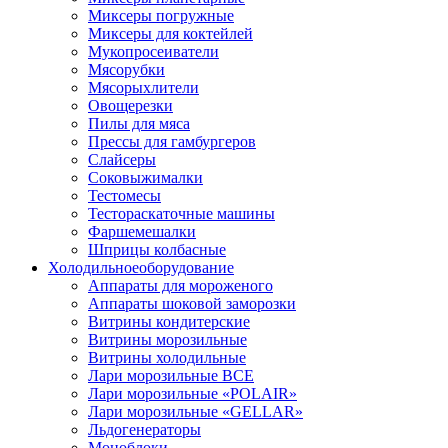
Миксеры погружные
Миксеры для коктейлей
Мукопросеиватели
Мясорубки
Мясорыхлители
Овощерезки
Пилы для мяса
Прессы для гамбургеров
Слайсеры
Соковыжималки
Тестомесы
Тестораскаточные машины
Фаршемешалки
Шприцы колбасные
Холодильное
оборудование
Аппараты для мороженого
Аппараты шоковой заморозки
Витрины кондитерские
Витрины морозильные
Витрины холодильные
Лари морозильные ВСЕ
Лари морозильные «POLAIR»
Лари морозильные «GELLAR»
Льдогенераторы
Моноблоки