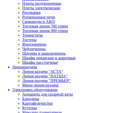
Плиты индукционные
Плиты электрические
Рисоварки
Ротационные печи
Сковороды и АКО
Тепловая линия 700 серии
Тепловая линия 900 серии
Термостаты
Тостеры
Фритюрницы
Чебуречницы
Шаурмы и шашлычницы
Шкафы пекарские и жарочные
Шкафы расстоечные
Линии
раздачи
Линия раздачи "АСТА"
Линия раздачи "ПАТША"
Линия раздачи "ПРЕМЬЕР"
Мини-линия раздачи
Электромех.
оборудование
Аппараты для сахарной ваты
Блендеры
Картофелечистки
Куттеры
Миксеры планетарные