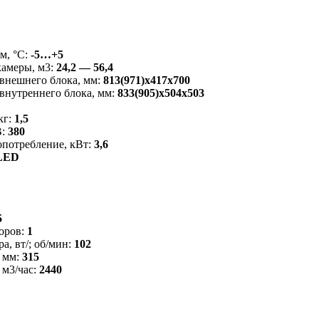
м, °C:
-5…+5
камеры, м3:
24,2 — 56,4
внешнего блока, мм:
813(971)x417x700
внутреннего блока, мм:
833(905)x504x503
кг:
1,5
В:
380
потребление, кВт:
3,6
LED
5
оров:
1
а, вт/; об/мин:
102
 мм:
315
 м3/час:
2440