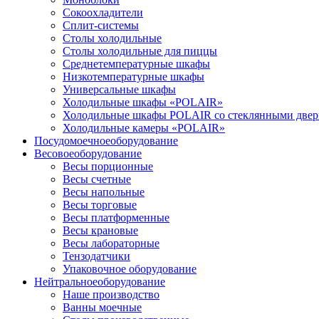
Сокоохладители
Сплит-системы
Столы холодильные
Столы холодильные для пиццы
Среднетемпературные шкафы
Низкотемпературные шкафы
Универсальные шкафы
Холодильные шкафы «POLAIR»
Холодильные шкафы POLAIR со стеклянными две
Холодильные камеры «POLAIR»
Посудомоечное
оборудование
Весовое
оборудование
Весы порционные
Весы счетные
Весы напольные
Весы торговые
Весы платформенные
Весы крановые
Весы лабораторные
Тензодатчики
Упаковочное оборудование
Нейтральное
оборудование
Наше производство
Ванны моечные