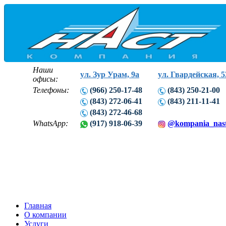
Наши
ул. Зур Урам, 9а
ул. Гвардейская, 5
офисы:
Телефоны:
(966) 250-17-48
(843) 250-21-00
(843) 272-06-41
(843) 211-11-41
(843) 272-46-68
WhatsApp:
(917) 918-06-39
@kompania_nas
Главная
О компании
Услуги