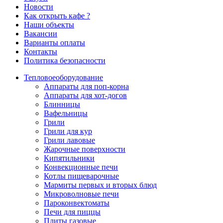
Новости
Как открыть кафе ?
Наши объекты
Вакансии
Варианты оплаты
Контакты
Политика безопасности
Тепловое
оборудование
Аппараты для поп-корна
Аппараты для хот-догов
Блинницы
Вафельницы
Грили
Грили для кур
Грили лавовые
Жарочные поверхности
Кипятильники
Конвекционные печи
Котлы пищеварочные
Мармиты первых и вторых блюд
Микроволновые печи
Пароконвектоматы
Печи для пиццы
Плиты газовые