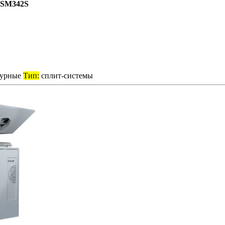
SM342S
турные
Тип:
сплит-системы