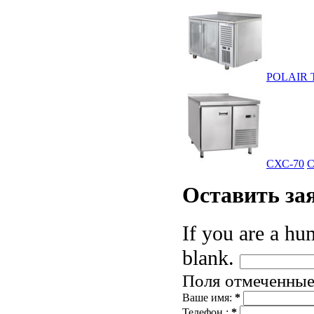
POLAIR 
СХС-70
С
Оставить
за
If you are a hum
blank.
Поля отмеченны
Ваше имя:
*
Телефон :
*