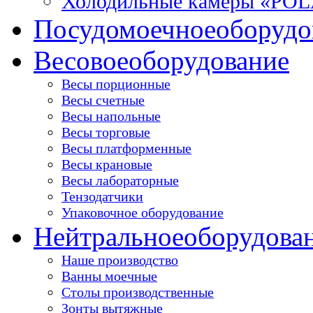
Холодильные камеры «PO
Посудомоечное
оборудо
Весовое
оборудование
Весы порционные
Весы счетные
Весы напольные
Весы торговые
Весы платформенные
Весы крановые
Весы лабораторные
Тензодатчики
Упаковочное оборудование
Нейтральное
оборудова
Наше производство
Ванны моечные
Столы производственные
Зонты вытяжные