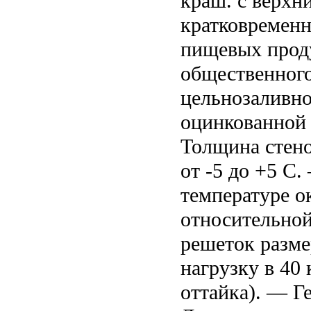
краш. с верхн
кратковременн
пищевых проду
общественного
цельнозаливно
оцинкованной
Толщина стено
от -5 до +5 С
температуре о
относительной
решеток разме
нагрузку в 40
оттайка). — Г