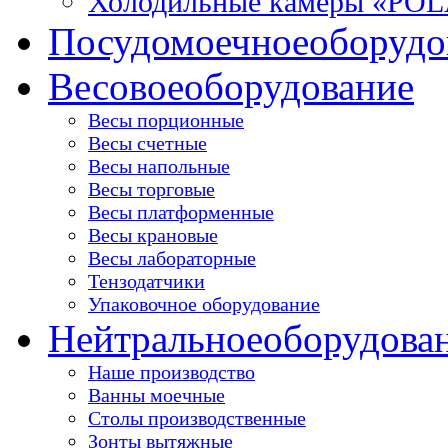
Холодильные камеры «PO
Посудомоечное
оборудо
Весовое
оборудование
Весы порционные
Весы счетные
Весы напольные
Весы торговые
Весы платформенные
Весы крановые
Весы лабораторные
Тензодатчики
Упаковочное оборудование
Нейтральное
оборудова
Наше производство
Ванны моечные
Столы производственные
Зонты вытяжные