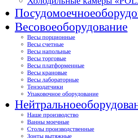
Холодильные камеры «PO
Посудомоечное
оборудо
Весовое
оборудование
Весы порционные
Весы счетные
Весы напольные
Весы торговые
Весы платформенные
Весы крановые
Весы лабораторные
Тензодатчики
Упаковочное оборудование
Нейтральное
оборудова
Наше производство
Ванны моечные
Столы производственные
Зонты вытяжные