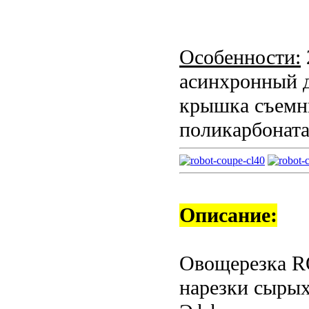
Особенности:
асинхронный д
крышка съемны
поликарбоната;
Описание:
Овощерезка R
нарезки сырых