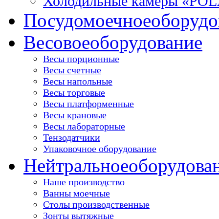
Холодильные камеры «PO
Посудомоечное
оборудо
Весовое
оборудование
Весы порционные
Весы счетные
Весы напольные
Весы торговые
Весы платформенные
Весы крановые
Весы лабораторные
Тензодатчики
Упаковочное оборудование
Нейтральное
оборудова
Наше производство
Ванны моечные
Столы производственные
Зонты вытяжные