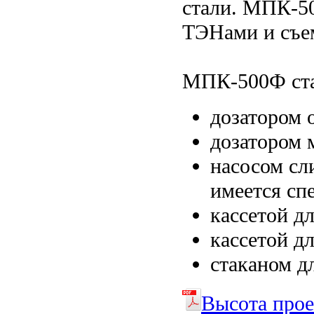
стали. МПК-
ТЭНами и съе
МПК-500Ф ста
дозатором 
дозатором 
насосом сл
имеется сп
кассетой д
кассетой д
стаканом д
Высота про