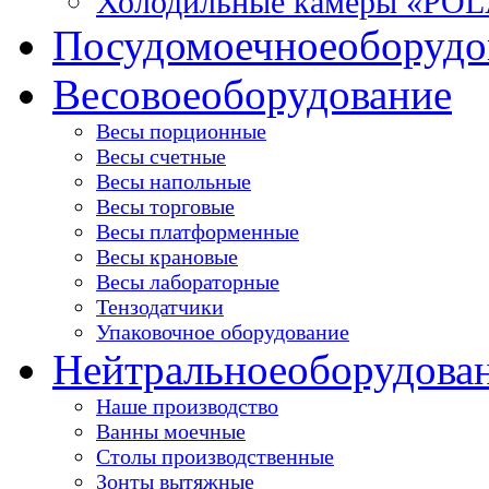
Холодильные камеры «PO
Посудомоечное
оборудо
Весовое
оборудование
Весы порционные
Весы счетные
Весы напольные
Весы торговые
Весы платформенные
Весы крановые
Весы лабораторные
Тензодатчики
Упаковочное оборудование
Нейтральное
оборудова
Наше производство
Ванны моечные
Столы производственные
Зонты вытяжные