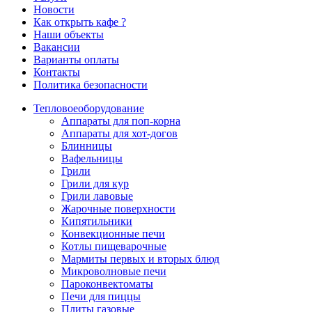
Новости
Как открыть кафе ?
Наши объекты
Вакансии
Варианты оплаты
Контакты
Политика безопасности
Тепловое
оборудование
Аппараты для поп-корна
Аппараты для хот-догов
Блинницы
Вафельницы
Грили
Грили для кур
Грили лавовые
Жарочные поверхности
Кипятильники
Конвекционные печи
Котлы пищеварочные
Мармиты первых и вторых блюд
Микроволновые печи
Пароконвектоматы
Печи для пиццы
Плиты газовые