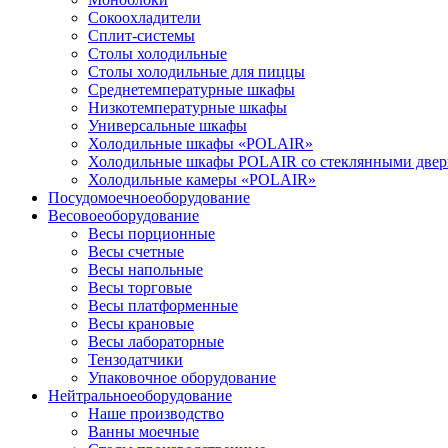
Сокоохладители
Сплит-системы
Столы холодильные
Столы холодильные для пиццы
Среднетемпературные шкафы
Низкотемпературные шкафы
Универсальные шкафы
Холодильные шкафы «POLAIR»
Холодильные шкафы POLAIR со стеклянными две
Холодильные камеры «POLAIR»
Посудомоечное
оборудование
Весовое
оборудование
Весы порционные
Весы счетные
Весы напольные
Весы торговые
Весы платформенные
Весы крановые
Весы лабораторные
Тензодатчики
Упаковочное оборудование
Нейтральное
оборудование
Наше производство
Ванны моечные