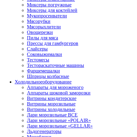
Миксеры погружные
Миксеры для коктейлей
Мукопросеиватели
Мясорубки
Мясорыхлители
Овощерезки
Пилы для мяса
Прессы для гамбургеров
Слайсеры
Соковыжималки
Тестомесы
Тестораскаточные машины
Фаршемешалки
Шприцы колбасные
Холодильное
оборудование
Аппараты для мороженого
Аппараты шоковой заморозки
Витрины кондитерские
Витрины морозильные
Витрины холодильные
Лари морозильные ВСЕ
Лари морозильные «POLAIR»
Лари морозильные «GELLAR»
Льдогенераторы
Моноблоки