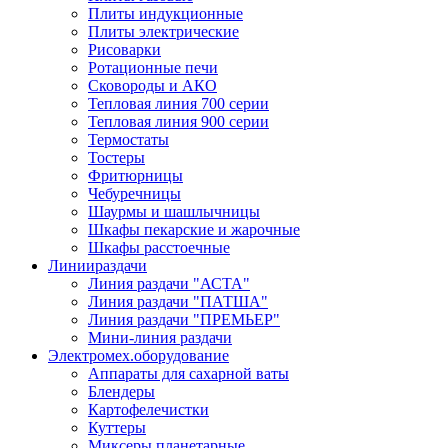
Плиты индукционные
Плиты электрические
Рисоварки
Ротационные печи
Сковороды и АКО
Тепловая линия 700 серии
Тепловая линия 900 серии
Термостаты
Тостеры
Фритюрницы
Чебуречницы
Шаурмы и шашлычницы
Шкафы пекарские и жарочные
Шкафы расстоечные
Линии
раздачи
Линия раздачи "АСТА"
Линия раздачи "ПАТША"
Линия раздачи "ПРЕМЬЕР"
Мини-линия раздачи
Электромех.
оборудование
Аппараты для сахарной ваты
Блендеры
Картофелечистки
Куттеры
Миксеры планетарные