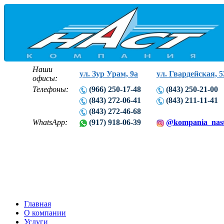
Наши
ул. Зур Урам, 9а
ул. Гвардейская, 5
офисы:
Телефоны:
(966) 250-17-48
(843) 250-21-00
(843) 272-06-41
(843) 211-11-41
(843) 272-46-68
WhatsApp:
(917) 918-06-39
@kompania_nas
Главная
О компании
Услуги