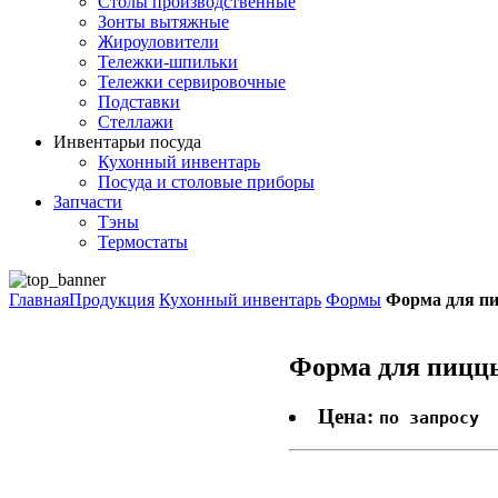
Столы производственные
Зонты вытяжные
Жироуловители
Тележки-шпильки
Тележки сервировочные
Подставки
Стеллажи
Инвентарь
и посуда
Кухонный инвентарь
Посуда и столовые приборы
Запчасти
Тэны
Термостаты
Главная
Продукция
Кухонный инвентарь
Формы
Форма для п
Форма для пицц
Цена:
по запросу