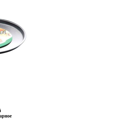
й
арное