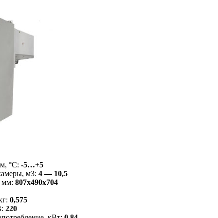
м, °C:
-5…+5
камеры, м3:
4 — 10,5
 мм:
807x490x704
кг:
0,575
В:
220
потребление, кВт:
0,84