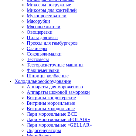
Миксеры погружные
Миксеры для коктейлей
Мукопросеиватели
Мясорубки
Мясорыхлители
Овощерезки
Пилы для мяса
Прессы для гамбургеров
Слайсеры
Соковыжималки
Тестомесы
Тестораскаточные машины
Фаршемешалки
Шприцы колбасные
Холодильное
оборудование
Аппараты для мороженого
Аппараты шоковой заморозки
Витрины кондитерские
Витрины морозильные
Витрины холодильные
Лари морозильные ВСЕ
Лари морозильные «POLAIR»
Лари морозильные «GELLAR»
Льдогенераторы
Моноблоки