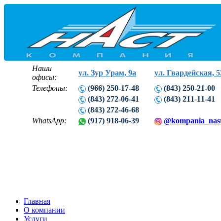
Наши
ул. Зур Урам, 9а
ул. Гвардейская, 5
офисы:
Телефоны:
(966) 250-17-48
(843) 250-21-00
(843) 272-06-41
(843) 211-11-41
(843) 272-46-68
WhatsApp:
(917) 918-06-39
@kompania_nas
Главная
О компании
Услуги