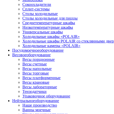
Сокоохладители
Сплит-системы
Столы холодильные
Столы холодильные для пиццы
Среднетемпературные шкафы
Низкотемпературные шкафы
Универсальные шкафы
Холодильные шкафы «POLAIR»
Холодильные шкафы POLAIR со стеклянными две
Холодильные камеры «POLAIR»
Посудомоечное
оборудование
Весовое
оборудование
Весы порционные
Весы счетные
Весы напольные
Весы торговые
Весы платформенные
Весы крановые
Весы лабораторные
Тензодатчики
Упаковочное оборудование
Нейтральное
оборудование
Наше производство
Ванны моечные