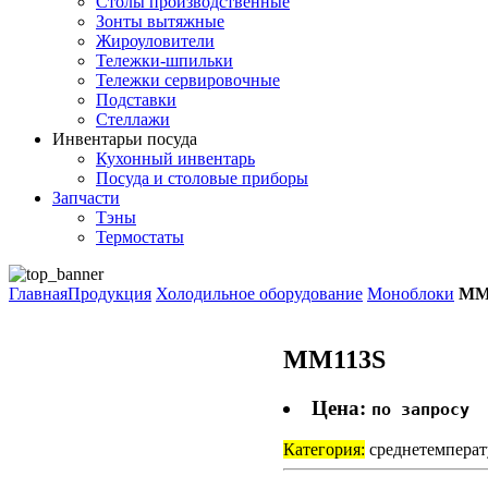
Столы производственные
Зонты вытяжные
Жироуловители
Тележки-шпильки
Тележки сервировочные
Подставки
Стеллажи
Инвентарь
и посуда
Кухонный инвентарь
Посуда и столовые приборы
Запчасти
Тэны
Термостаты
Главная
Продукция
Холодильное оборудование
Моноблоки
MM
MM113S
Цена:
по запросу
Категория:
среднетемпера