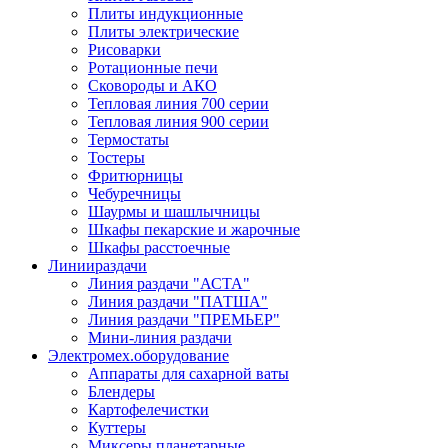
Плиты индукционные
Плиты электрические
Рисоварки
Ротационные печи
Сковороды и АКО
Тепловая линия 700 серии
Тепловая линия 900 серии
Термостаты
Тостеры
Фритюрницы
Чебуречницы
Шаурмы и шашлычницы
Шкафы пекарские и жарочные
Шкафы расстоечные
Линии
раздачи
Линия раздачи "АСТА"
Линия раздачи "ПАТША"
Линия раздачи "ПРЕМЬЕР"
Мини-линия раздачи
Электромех.
оборудование
Аппараты для сахарной ваты
Блендеры
Картофелечистки
Куттеры
Миксеры планетарные