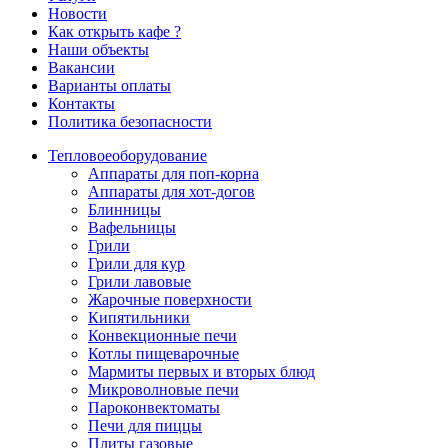
Новости
Как открыть кафе ?
Наши объекты
Вакансии
Варианты оплаты
Контакты
Политика безопасности
Тепловое
оборудование
Аппараты для поп-корна
Аппараты для хот-догов
Блинницы
Вафельницы
Грили
Грили для кур
Грили лавовые
Жарочные поверхности
Кипятильники
Конвекционные печи
Котлы пищеварочные
Мармиты первых и вторых блюд
Микроволновые печи
Пароконвектоматы
Печи для пиццы
Плиты газовые