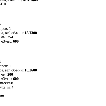
LED
5
оров:
1
а, вт/; об/мин:
18/1300
 мм:
254
 м3/час:
600
3
оров:
1
а, вт/; об/мин:
18/2600
 мм:
200
 м3/час:
600
ическая
уха, м:
4
ия