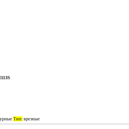
113S
турные
Тип:
врезные