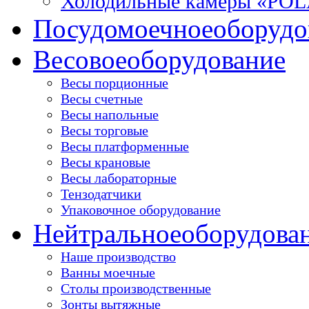
Холодильные камеры «PO
Посудомоечное
оборудо
Весовое
оборудование
Весы порционные
Весы счетные
Весы напольные
Весы торговые
Весы платформенные
Весы крановые
Весы лабораторные
Тензодатчики
Упаковочное оборудование
Нейтральное
оборудова
Наше производство
Ванны моечные
Столы производственные
Зонты вытяжные