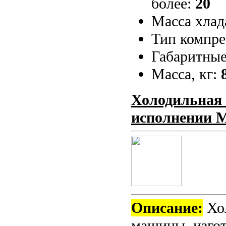
более:
20
Масса хлада
Тип компре
Габаритные
Масса, кг:
Холодильная
исполнении
Описание:
Хол
машины, изгот