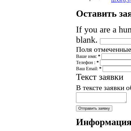
ШХн-0,5
Оставить
за
If you are a hum
blank.
Поля отмеченны
Ваше имя:
*
Телефон :
*
Ваш Email:
*
Текст заявки
В тексте заявки 
Информаци