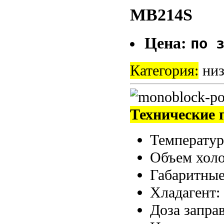
MB214S
Цена:
по 
Категория:
низ
Технические 
Температу
Объем холо
Габаритные
Хладагент:
Доза запра