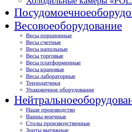
Холодильные камеры «PO
Посудомоечное
оборудо
Весовое
оборудование
Весы порционные
Весы счетные
Весы напольные
Весы торговые
Весы платформенные
Весы крановые
Весы лабораторные
Тензодатчики
Упаковочное оборудование
Нейтральное
оборудова
Наше производство
Ванны моечные
Столы производственные
Зонты вытяжные