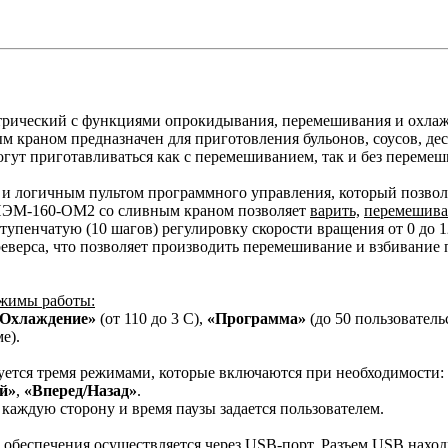
трический с функциями опрокидывания, перемешивания и охла
краном предназначен для приготовления бульонов, соусов, дес
гут приготавливаться как с перемешиванием, так и без перемеш
 и логичным пультом программного управления, который позвол
КПЭМ-160-ОМ2 со сливным краном позволяет
варить,
перемешива
тупенчатую (10 шагов) регулировку скорости вращения от 0 до 1
еверса, что позволяет производить перемешивание и взбивание 
ежимы работы:
Охлаждение»
(от 110 до 3 С),
«Программа»
(до 50 пользовател
е).
зуется тремя режимами, которые включаются при необходимости:
ой»
,
«Вперед/Назад»
.
каждую сторону и время паузы задается пользователем.
обеспечения осуществляется через USB-порт. Разъем USB наход