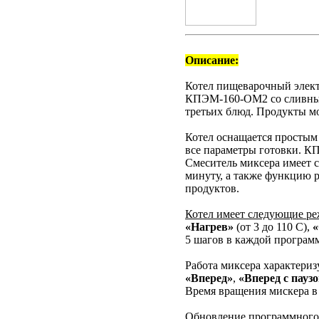
Описание:
Котел пищеварочный элек
КПЭМ-160-ОМ2 со сливным 
третьих блюд. Продукты мо
Котел оснащается простым
все параметры готовки. 
Смеситель миксера имеет с
минуту, а также функцию р
продуктов.
Котел имеет следующие р
«Нагрев»
(от 3 до 110 С),
«
5 шагов в каждой программ
Работа миксера характери
«Вперед»
,
«Вперед с пауз
Время вращения мискера в 
Обновление программного 