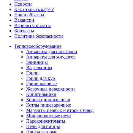
Новости
Как открыть кафе ?
Наши объекты
Вакансии
Варианты оплаты
Контакты
Политика безопасности
Тепловое
оборудование
Аппараты для поп-корна
Аппараты для хот-догов
Блинницы
Вафельницы
Грили
Грили для кур
Грили лавовые
Жарочные поверхности
Кипятильники
Конвекционные печи
Котлы пищеварочные
Мармиты первых и вторых блюд
Микроволновые печи
Пароконвектоматы
Печи для пиццы
Плиты газовые