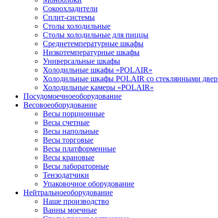
Сокоохладители
Сплит-системы
Столы холодильные
Столы холодильные для пиццы
Среднетемпературные шкафы
Низкотемпературные шкафы
Универсальные шкафы
Холодильные шкафы «POLAIR»
Холодильные шкафы POLAIR со стеклянными две
Холодильные камеры «POLAIR»
Посудомоечное
оборудование
Весовое
оборудование
Весы порционные
Весы счетные
Весы напольные
Весы торговые
Весы платформенные
Весы крановые
Весы лабораторные
Тензодатчики
Упаковочное оборудование
Нейтральное
оборудование
Наше производство
Ванны моечные