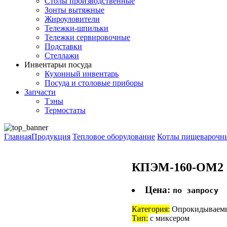
Столы производственные
Зонты вытяжные
Жироуловители
Тележки-шпильки
Тележки сервировочные
Подставки
Стеллажи
Инвентарь
и посуда
Кухонный инвентарь
Посуда и столовые приборы
Запчасти
Тэны
Термостаты
Главная
Продукция
Тепловое оборудование
Котлы пищеварочн
КПЭМ-160-ОМ2 
Цена:
по запросу
Категория:
Опрокидываем
Тип:
с миксером