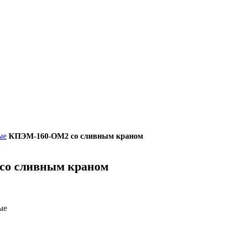
ые
КПЭМ-160-ОМ2 со сливным краном
со сливным краном
ые