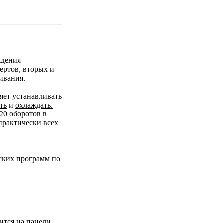
ждения
ертов, вторых и
ивания.
яет устанавливать
ть
и
охлаждать.
20 оборотов в
практически всех
ьских программ по
ится на панели