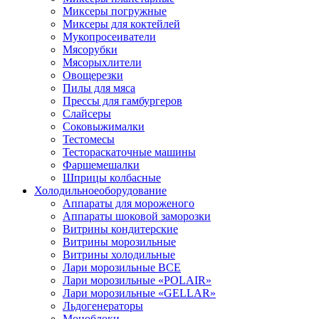
Миксеры погружные
Миксеры для коктейлей
Мукопросеиватели
Мясорубки
Мясорыхлители
Овощерезки
Пилы для мяса
Прессы для гамбургеров
Слайсеры
Соковыжималки
Тестомесы
Тестораскаточные машины
Фаршемешалки
Шприцы колбасные
Холодильное
оборудование
Аппараты для мороженого
Аппараты шоковой заморозки
Витрины кондитерские
Витрины морозильные
Витрины холодильные
Лари морозильные ВСЕ
Лари морозильные «POLAIR»
Лари морозильные «GELLAR»
Льдогенераторы
Моноблоки