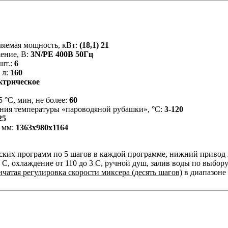
ляемая мощность, кВт:
(18,1) 21
ение, В:
3N/PE 400В 50Гц
шт.:
6
 л:
160
ктрическое
5 °C, мин, не более:
60
ния температуры «пароводяной рубашки», °C:
3-120
25
 мм:
1363х980х1164
ских программ по 5 шагов в каждой программе, нижний привод 
0 С, охлаждение от 110 до 3 С, ручной душ, залив воды по выбор
нчатая регулировка скорости миксера (десять шагов)
в диапазоне 