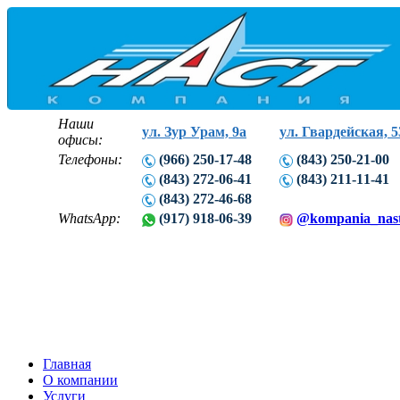
Наши
ул. Зур Урам, 9а
ул. Гвардейская, 5
офисы:
Телефоны:
(966) 250-17-48
(843) 250-21-00
(843) 272-06-41
(843) 211-11-41
(843) 272-46-68
WhatsApp:
(917) 918-06-39
@kompania_nas
Главная
О компании
Услуги