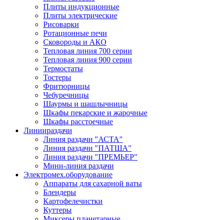
Плиты индукционные
Плиты электрические
Рисоварки
Ротационные печи
Сковороды и АКО
Тепловая линия 700 серии
Тепловая линия 900 серии
Термостаты
Тостеры
Фритюрницы
Чебуречницы
Шаурмы и шашлычницы
Шкафы пекарские и жарочные
Шкафы расстоечные
Линии
раздачи
Линия раздачи "АСТА"
Линия раздачи "ПАТША"
Линия раздачи "ПРЕМЬЕР"
Мини-линия раздачи
Электромех.
оборудование
Аппараты для сахарной ваты
Блендеры
Картофелечистки
Куттеры
Миксеры планетарные