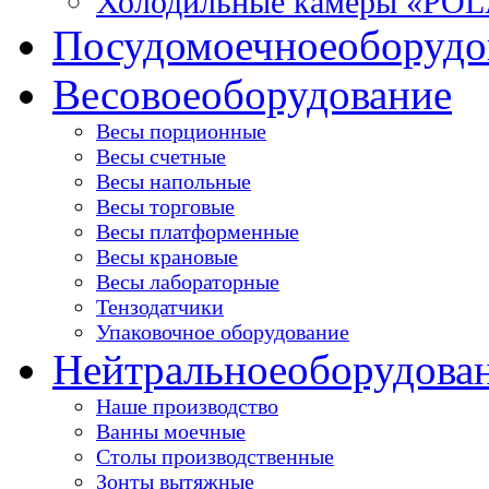
Холодильные камеры «PO
Посудомоечное
оборудо
Весовое
оборудование
Весы порционные
Весы счетные
Весы напольные
Весы торговые
Весы платформенные
Весы крановые
Весы лабораторные
Тензодатчики
Упаковочное оборудование
Нейтральное
оборудова
Наше производство
Ванны моечные
Столы производственные
Зонты вытяжные