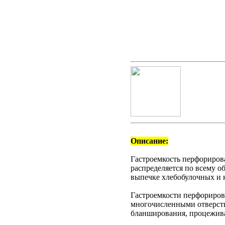
Описание:
Гастроемкость перфорирова
распределяется по всему о
выпечке хлебобулочных и 
Гастроемкости перфориров
многочисленными отверсти
бланширования, процежив