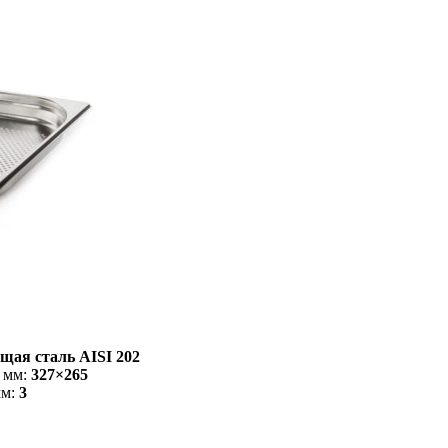
щая сталь AISI 202
 мм:
327×265
мм:
3