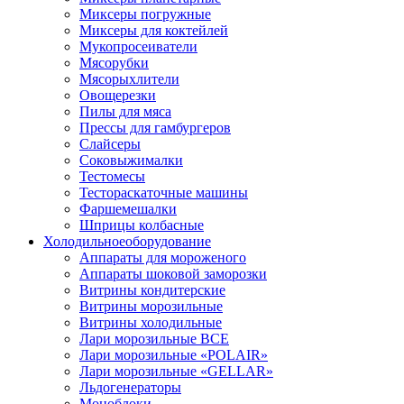
Миксеры погружные
Миксеры для коктейлей
Мукопросеиватели
Мясорубки
Мясорыхлители
Овощерезки
Пилы для мяса
Прессы для гамбургеров
Слайсеры
Соковыжималки
Тестомесы
Тестораскаточные машины
Фаршемешалки
Шприцы колбасные
Холодильное
оборудование
Аппараты для мороженого
Аппараты шоковой заморозки
Витрины кондитерские
Витрины морозильные
Витрины холодильные
Лари морозильные ВСЕ
Лари морозильные «POLAIR»
Лари морозильные «GELLAR»
Льдогенераторы
Моноблоки