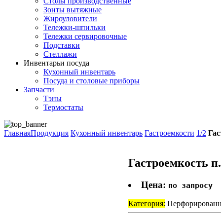
Столы производственные
Зонты вытяжные
Жироуловители
Тележки-шпильки
Тележки сервировочные
Подставки
Стеллажи
Инвентарь
и посуда
Кухонный инвентарь
Посуда и столовые приборы
Запчасти
Тэны
Термостаты
Главная
Продукция
Кухонный инвентарь
Гастроемкости
1/2
Гас
Гастроемкость п.
Цена:
по запросу
Категория:
Перфорированн