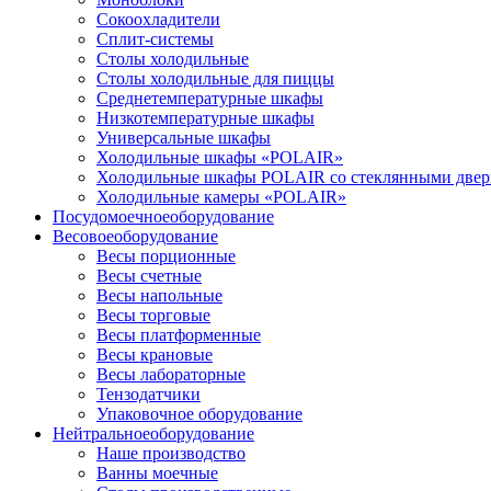
Сокоохладители
Сплит-системы
Столы холодильные
Столы холодильные для пиццы
Среднетемпературные шкафы
Низкотемпературные шкафы
Универсальные шкафы
Холодильные шкафы «POLAIR»
Холодильные шкафы POLAIR со стеклянными две
Холодильные камеры «POLAIR»
Посудомоечное
оборудование
Весовое
оборудование
Весы порционные
Весы счетные
Весы напольные
Весы торговые
Весы платформенные
Весы крановые
Весы лабораторные
Тензодатчики
Упаковочное оборудование
Нейтральное
оборудование
Наше производство
Ванны моечные