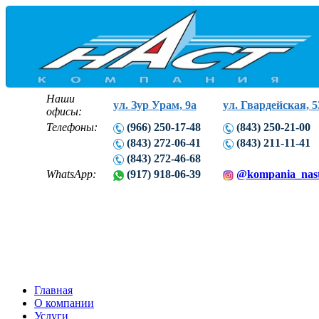
Наши
ул. Зур Урам, 9а
ул. Гвардейская, 5
офисы:
Телефоны:
(966) 250-17-48
(843) 250-21-00
(843) 272-06-41
(843) 211-11-41
(843) 272-46-68
WhatsApp:
(917) 918-06-39
@kompania_nas
Главная
О компании
Услуги