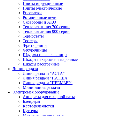
Плиты индукционные
Плиты электрические
Рисоварки
Ротационные печи
Сковороды и АКО
Тепловая линия 700 серии
Тепловая линия 900 серии
Термостаты
Тостеры
Фритюрницы
Чебуречницы
Шаурмы и шашлычницы
Шкафы пекарские и жарочные
Шкафы расстоечные
Линии
раздачи
Линия раздачи "АСТА"
Линия раздачи "ПАТША"
Линия раздачи "ПРЕМЬЕР"
Мини-линия раздачи
Электромех.
оборудование
Аппараты для сахарной ваты
Блендеры
Картофелечистки
Куттеры
Миксеры планетарные