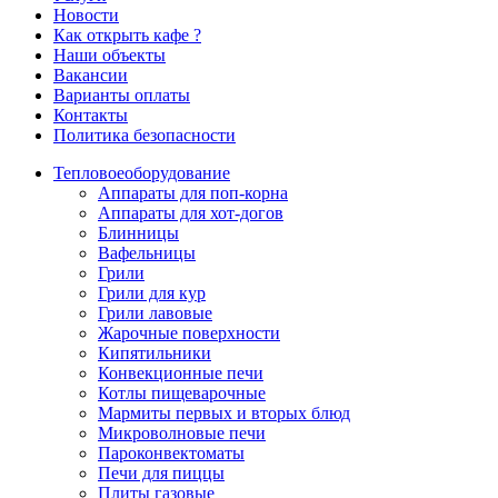
Новости
Как открыть кафе ?
Наши объекты
Вакансии
Варианты оплаты
Контакты
Политика безопасности
Тепловое
оборудование
Аппараты для поп-корна
Аппараты для хот-догов
Блинницы
Вафельницы
Грили
Грили для кур
Грили лавовые
Жарочные поверхности
Кипятильники
Конвекционные печи
Котлы пищеварочные
Мармиты первых и вторых блюд
Микроволновые печи
Пароконвектоматы
Печи для пиццы
Плиты газовые