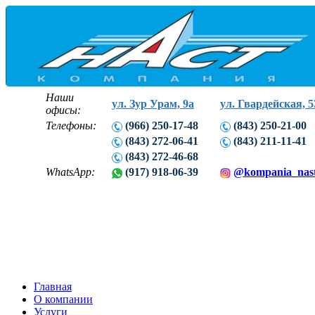
Наши
ул. Зур Урам, 9а
ул. Гвардейская, 5
офисы:
Телефоны:
(966) 250-17-48
(843) 250-21-00
(843) 272-06-41
(843) 211-11-41
(843) 272-46-68
WhatsApp:
(917) 918-06-39
@kompania_nas
Главная
О компании
Услуги