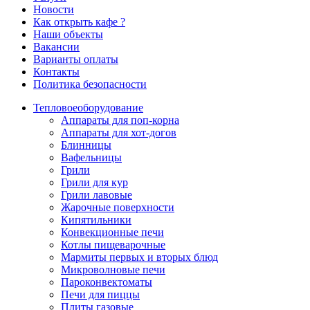
Новости
Как открыть кафе ?
Наши объекты
Вакансии
Варианты оплаты
Контакты
Политика безопасности
Тепловое
оборудование
Аппараты для поп-корна
Аппараты для хот-догов
Блинницы
Вафельницы
Грили
Грили для кур
Грили лавовые
Жарочные поверхности
Кипятильники
Конвекционные печи
Котлы пищеварочные
Мармиты первых и вторых блюд
Микроволновые печи
Пароконвектоматы
Печи для пиццы
Плиты газовые