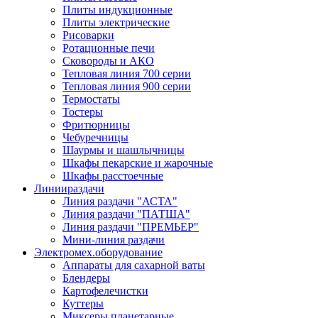
Плиты индукционные
Плиты электрические
Рисоварки
Ротационные печи
Сковороды и АКО
Тепловая линия 700 серии
Тепловая линия 900 серии
Термостаты
Тостеры
Фритюрницы
Чебуречницы
Шаурмы и шашлычницы
Шкафы пекарские и жарочные
Шкафы расстоечные
Линии
раздачи
Линия раздачи "АСТА"
Линия раздачи "ПАТША"
Линия раздачи "ПРЕМЬЕР"
Мини-линия раздачи
Электромех.
оборудование
Аппараты для сахарной ваты
Блендеры
Картофелечистки
Куттеры
Миксеры планетарные