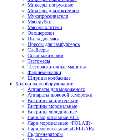
Миксеры погружные
Миксеры для коктейлей
Мукопросеиватели
Мясорубки
Мясорыхлители
Овощерезки
Пилы для мяса
Прессы для гамбургеров
Слайсеры
Соковыжималки
Тестомесы
Тестораскаточные машины
Фаршемешалки
Шприцы колбасные
Холодильное
оборудование
Аппараты для мороженого
Аппараты шоковой заморозки
Витрины кондитерские
Витрины морозильные
Витрины холодильные
Лари морозильные ВСЕ
Лари морозильные «POLAIR»
Лари морозильные «GELLAR»
Льдогенераторы
Моноблоки