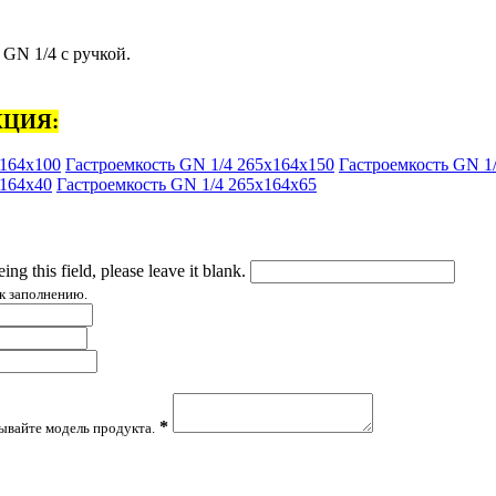
GN 1/4 с ручкой.
ЦИЯ:
х164х100
Гастроемкость GN 1/4 265х164х150
Гастроемкость GN 1
х164х40
Гастроемкость GN 1/4 265х164х65
ing this field, please leave it blank.
к заполнению.
*
зывайте модель продукта.