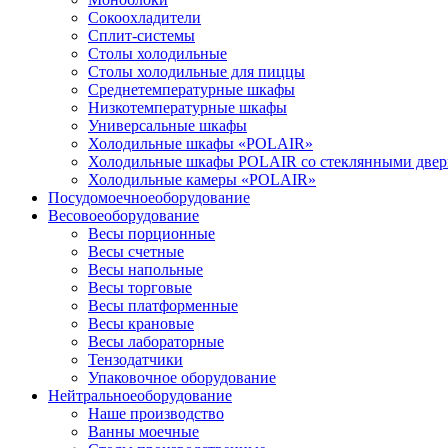
Сокоохладители
Сплит-системы
Столы холодильные
Столы холодильные для пиццы
Среднетемпературные шкафы
Низкотемпературные шкафы
Универсальные шкафы
Холодильные шкафы «POLAIR»
Холодильные шкафы POLAIR со стеклянными две
Холодильные камеры «POLAIR»
Посудомоечное
оборудование
Весовое
оборудование
Весы порционные
Весы счетные
Весы напольные
Весы торговые
Весы платформенные
Весы крановые
Весы лабораторные
Тензодатчики
Упаковочное оборудование
Нейтральное
оборудование
Наше производство
Ванны моечные