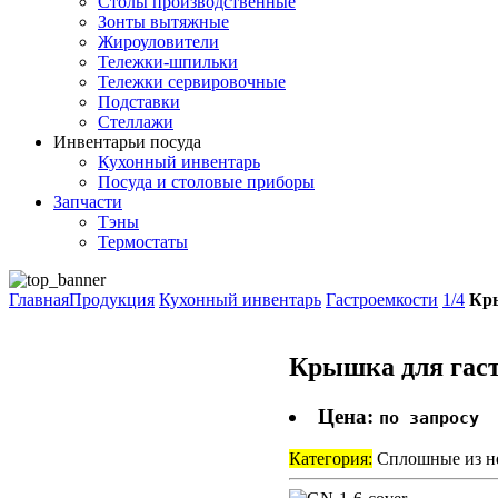
Столы производственные
Зонты вытяжные
Жироуловители
Тележки-шпильки
Тележки сервировочные
Подставки
Стеллажи
Инвентарь
и посуда
Кухонный инвентарь
Посуда и столовые приборы
Запчасти
Тэны
Термостаты
Главная
Продукция
Кухонный инвентарь
Гастроемкости
1/4
Кры
Крышка для гаст
Цена:
по запросу
Категория:
Сплошные из н