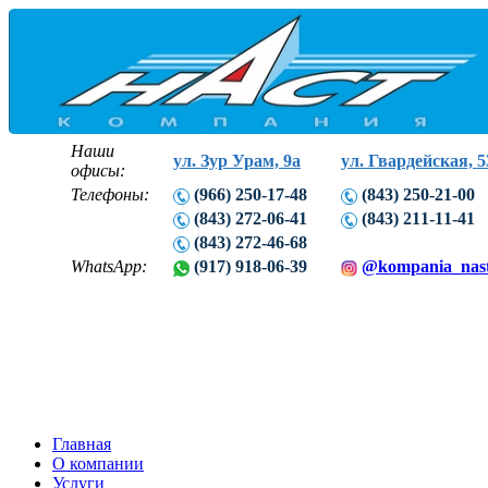
Наши
ул. Зур Урам, 9а
ул. Гвардейская, 5
офисы:
Телефоны:
(966) 250-17-48
(843) 250-21-00
(843) 272-06-41
(843) 211-11-41
(843) 272-46-68
WhatsApp:
(917) 918-06-39
@kompania_nas
Главная
О компании
Услуги