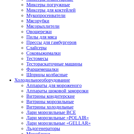
Миксеры погружные
Миксеры для коктейлей
Мукопросеиватели
Мясорубки
Мясорыхлители
Овощерезки
Пилы для мяса
Прессы для гамбургеров
Слайсеры
Соковыжималки
Тестомесы
Тестораскаточные машины
Фаршемешалки
Шприцы колбасные
Холодильное
оборудование
Аппараты для мороженого
Аппараты шоковой заморозки
Витрины кондитерские
Витрины морозильные
Витрины холодильные
Лари морозильные ВСЕ
Лари морозильные «POLAIR»
Лари морозильные «GELLAR»
Льдогенераторы
Моноблоки