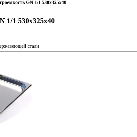
троемкость GN 1/1 530х325х40
N 1/1 530х325х40
ержавеющей стали