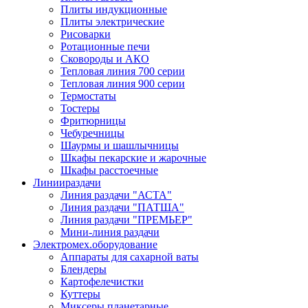
Плиты индукционные
Плиты электрические
Рисоварки
Ротационные печи
Сковороды и АКО
Тепловая линия 700 серии
Тепловая линия 900 серии
Термостаты
Тостеры
Фритюрницы
Чебуречницы
Шаурмы и шашлычницы
Шкафы пекарские и жарочные
Шкафы расстоечные
Линии
раздачи
Линия раздачи "АСТА"
Линия раздачи "ПАТША"
Линия раздачи "ПРЕМЬЕР"
Мини-линия раздачи
Электромех.
оборудование
Аппараты для сахарной ваты
Блендеры
Картофелечистки
Куттеры
Миксеры планетарные