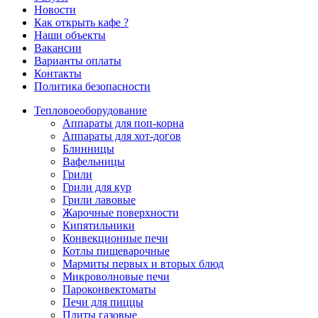
Новости
Как открыть кафе ?
Наши объекты
Вакансии
Варианты оплаты
Контакты
Политика безопасности
Тепловое
оборудование
Аппараты для поп-корна
Аппараты для хот-догов
Блинницы
Вафельницы
Грили
Грили для кур
Грили лавовые
Жарочные поверхности
Кипятильники
Конвекционные печи
Котлы пищеварочные
Мармиты первых и вторых блюд
Микроволновые печи
Пароконвектоматы
Печи для пиццы
Плиты газовые