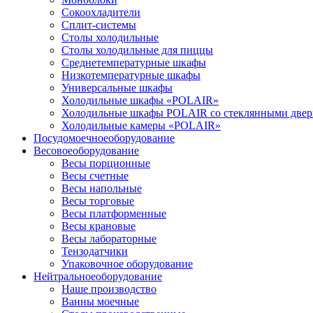
Сокоохладители
Сплит-системы
Столы холодильные
Столы холодильные для пиццы
Среднетемпературные шкафы
Низкотемпературные шкафы
Универсальные шкафы
Холодильные шкафы «POLAIR»
Холодильные шкафы POLAIR со стеклянными две
Холодильные камеры «POLAIR»
Посудомоечное
оборудование
Весовое
оборудование
Весы порционные
Весы счетные
Весы напольные
Весы торговые
Весы платформенные
Весы крановые
Весы лабораторные
Тензодатчики
Упаковочное оборудование
Нейтральное
оборудование
Наше производство
Ванны моечные