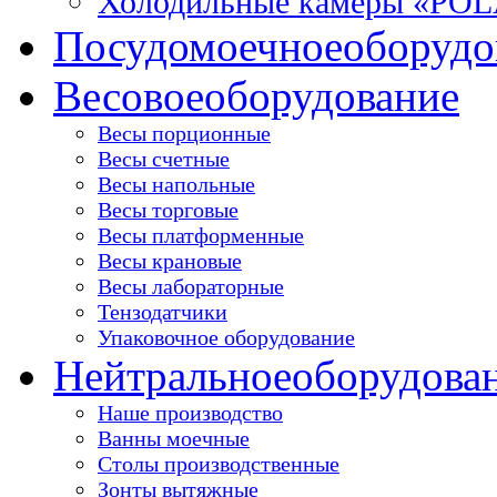
Холодильные камеры «PO
Посудомоечное
оборудо
Весовое
оборудование
Весы порционные
Весы счетные
Весы напольные
Весы торговые
Весы платформенные
Весы крановые
Весы лабораторные
Тензодатчики
Упаковочное оборудование
Нейтральное
оборудова
Наше производство
Ванны моечные
Столы производственные
Зонты вытяжные