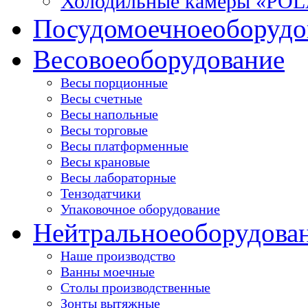
Холодильные камеры «PO
Посудомоечное
оборудо
Весовое
оборудование
Весы порционные
Весы счетные
Весы напольные
Весы торговые
Весы платформенные
Весы крановые
Весы лабораторные
Тензодатчики
Упаковочное оборудование
Нейтральное
оборудова
Наше производство
Ванны моечные
Столы производственные
Зонты вытяжные