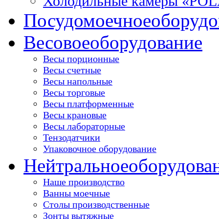
Холодильные камеры «PO
Посудомоечное
оборудо
Весовое
оборудование
Весы порционные
Весы счетные
Весы напольные
Весы торговые
Весы платформенные
Весы крановые
Весы лабораторные
Тензодатчики
Упаковочное оборудование
Нейтральное
оборудова
Наше производство
Ванны моечные
Столы производственные
Зонты вытяжные